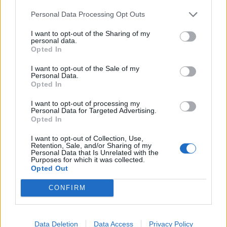
Altea, occhi cattivi da samurai Il
Personal Data Processing Opt Outs
tratto di Walter De Silva (padre
dell'Alfa 156) nel disegno Audi
I want to opt-out of the Sharing of my
personal data.
22/08/2003
Opted In
I want to opt-out of the Sale of my
Personal Data.
Opted In
di PAOLO PORTOGHESI IN
QUESTI giorni il ministro Urbani
I want to opt-out of processing my
ha presentato alla Camera un
Personal Data for Targeted Advertising.
disegno ...
Opted In
26/07/2003
I want to opt-out of Collection, Use,
Retention, Sale, and/or Sharing of my
Personal Data that Is Unrelated with the
Purposes for which it was collected.
Opted Out
È TERMINATO l'esame, in
commissione Sanità del Senato,
CONFIRM
del disegno di legge sulla
procreazione medicalmente
assistita.
Data Deletion
Data Access
Privacy Policy