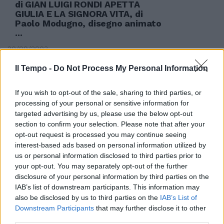
di GIAN LUIGI RONDI APETTA
GIULIA E LA SIGNORA VITA, di
Paolo Modugno, disegno animato
...
20/09/2003
Il Tempo -
Do Not Process My Personal Information
Il disegno di legge Gasparri sotto
If you wish to opt-out of the sale, sharing to third parties, or
osservazione al Quirinale
processing of your personal or sensitive information for
targeted advertising by us, please use the below opt-out
05/09/2003
section to confirm your selection. Please note that after your
opt-out request is processed you may continue seeing
interest-based ads based on personal information utilized by
us or personal information disclosed to third parties prior to
DISEGNO «Ho visto il disegno del
your opt-out. You may separately opt-out of the further
gol sulla "Gazzetta".
disclosure of your personal information by third parties on the
IAB’s list of downstream participants. This information may
29/08/2003
also be disclosed by us to third parties on the
IAB’s List of
Downstream Participants
that may further disclose it to other
third parties.