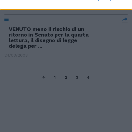
09/07/2003
VENUTO meno il rischio di un
ritorno in Senato per la quarta
lettura, il disegno di legge
delega per ...
24/03/2003
1
2
3
4