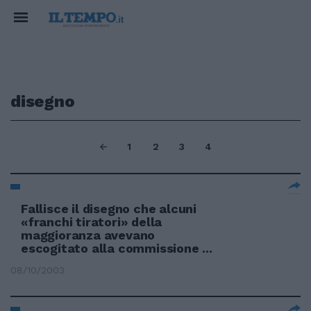
disegno
1
2
3
4
Fallisce il disegno che alcuni
«franchi tiratori» della
maggioranza avevano
escogitato alla commissione ...
08/10/2003