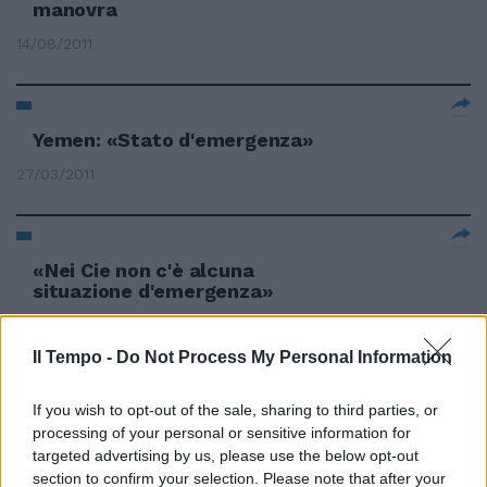
manovra
14/08/2011
Yemen: «Stato d'emergenza»
27/03/2011
«Nei Cie non c'è alcuna
situazione d'emergenza»
06/09/2009
Il Tempo -
Do Not Process My Personal Information
If you wish to opt-out of the sale, sharing to third parties, or
Atterraggio d'emergenza per un
processing of your personal or sensitive information for
Boeing
targeted advertising by us, please use the below opt-out
25/09/2008
section to confirm your selection. Please note that after your