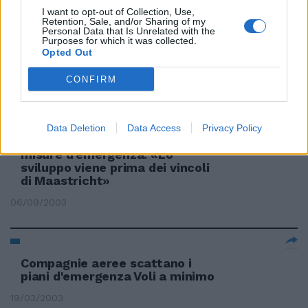
I want to opt-out of Collection, Use,
Retention, Sale, and/or Sharing of my
Personal Data that Is Unrelated with the
Purposes for which it was collected.
«No» a decisioni d'emergenza
Opted Out
sul risparmio
CONFIRM
29/12/2003
Data Deletion
Data Access
Privacy Policy
Il presidente di Rcs chiede
misure d'emergenza. «Lo
sviluppo viene prima dei vincoli
di Maastricht»
06/09/2003
Compagnie aeree scattano i
piani d'emergenza Voli a minimo
19/03/2003