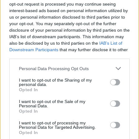
opt-out request is processed you may continue seeing
interest-based ads based on personal information utilized by
us or personal information disclosed to third parties prior to
your opt-out. You may separately opt-out of the further
«Prodi dichiari lo stato
d'emergenza sanitaria»
disclosure of your personal information by third parties on the
IAB’s list of downstream participants. This information may
06/01/2008
also be disclosed by us to third parties on the
IAB’s List of
Downstream Participants
that may further disclose it to other
third parties.
«Prodi dichiari lo stato
Personal Data Processing Opt Outs
d'emergenza sanitaria»
I want to opt-out of the Sharing of my
06/01/2008
personal data.
Opted In
I want to opt-out of the Sale of my
Personal Data.
PAURA IN VOLO Atterraggio
Opted In
d'emergenza a Palermo per il
forte vento
I want to opt-out of processing my
Personal Data for Targeted Advertising.
01/10/2005
Opted In