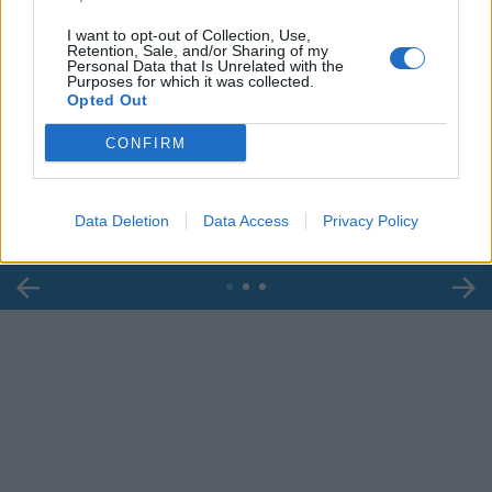
I want to opt-out of Collection, Use,
Retention, Sale, and/or Sharing of my
Personal Data that Is Unrelated with the
Purposes for which it was collected.
Opted Out
00:00
01:16
CONFIRM
Leonardo Maria Del Vecchio dall'ex compagna
in ospedale. Le dichiarazioni ai giornalisti
Data Deletion
Data Access
Privacy Policy