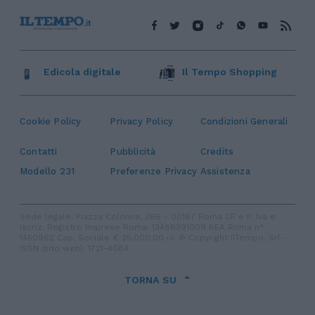
Edicola digitale
Il Tempo Shopping
Cookie Policy
Privacy Policy
Condizioni Generali
Contatti
Pubblicità
Credits
Modello 231
Preferenze Privacy
Assistenza
Sede legale: Piazza Colonna, 366 - 00187 Roma CF e P. Iva e
Iscriz. Registro Imprese Roma: 13486391009 REA Roma n°
1450962 Cap. Sociale € 25.000,00 i.v. © Copyright IlTempo. Srl -
ISSN (sito web): 1721-4084
TORNA SU