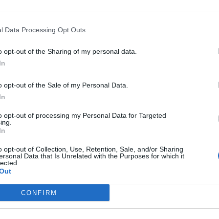
l Data Processing Opt Outs
pa Italia
o opt-out of the Sharing of my personal data.
 la mancata
In
o: alla ...
o opt-out of the Sale of my Personal Data.
In
to opt-out of processing my Personal Data for Targeted
ing.
In
one tra furti
o opt-out of Collection, Use, Retention, Sale, and/or Sharing
ersonal Data that Is Unrelated with the Purposes for which it
lected.
Out
CONFIRM
e per il 5/o