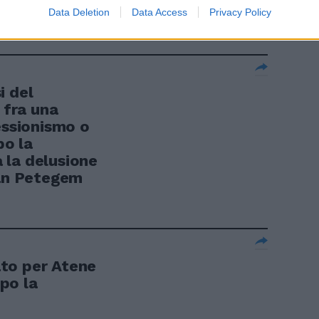
olo apparente.
Data Deletion
Data Access
Privacy Policy
i del
fra una
essionismo o
po la
 la delusione
Van Petegem
to per Atene
po la