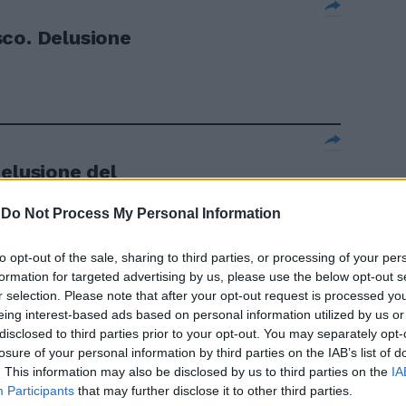
co. Delusione
lusione del
è ormai alle
-
Do Not Process My Personal Information
to opt-out of the sale, sharing to third parties, or processing of your per
formation for targeted advertising by us, please use the below opt-out s
r selection. Please note that after your opt-out request is processed y
eing interest-based ads based on personal information utilized by us or
delusione
disclosed to third parties prior to your opt-out. You may separately opt-
An il governo
losure of your personal information by third parties on the IAB’s list of
ura. Alemanno:
. This information may also be disclosed by us to third parties on the
IA
sempre di no
Participants
that may further disclose it to other third parties.