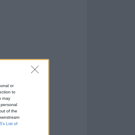
sonal or
ection to
ou may
 personal
out of the
 downstream
B’s List of