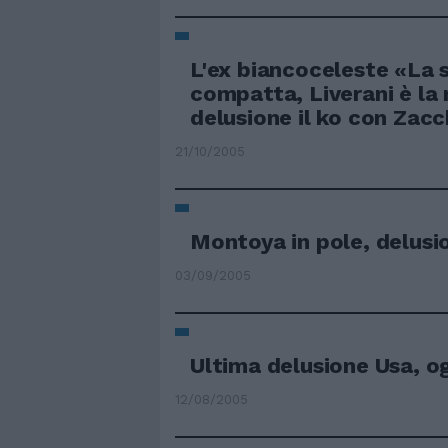
L'ex biancoceleste «La 
compatta, Liverani è la
delusione il ko con Zac
21/10/2005
Montoya in pole, delusio
03/09/2005
Ultima delusione Usa, ogg
12/08/2005