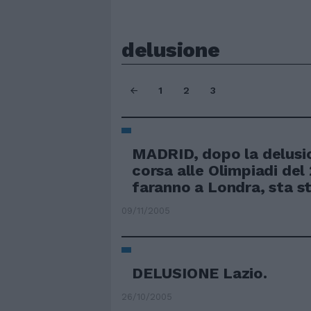
delusione
1
2
3
MADRID, dopo la delusio
corsa alle Olimpiadi del 
faranno a Londra, sta st
09/11/2005
DELUSIONE Lazio.
26/10/2005