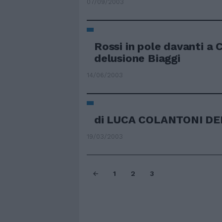
07/09/2003
Rossi in pole davanti a C
delusione Biaggi
14/06/2003
di LUCA COLANTONI DE
19/03/2003
1
2
3