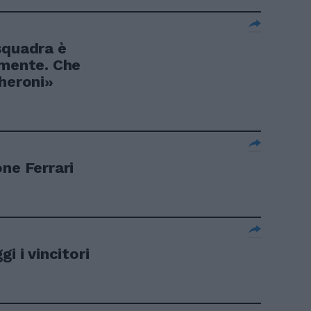
squadra è
 mente. Che
cheroni»
ne Ferrari
i i vincitori