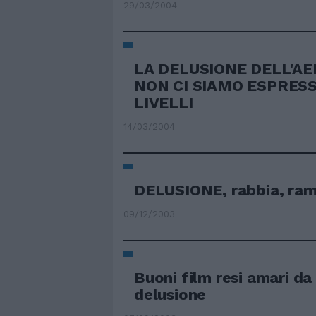
29/03/2004
LA DELUSIONE DELL'A
NON CI SIAMO ESPRESS
LIVELLI
14/03/2004
DELUSIONE, rabbia, ram
09/12/2003
Buoni film resi amari da
delusione