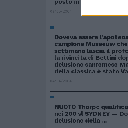
posto in qualifica era s
09/05/2004
Doveva essere l'apoteos
campione Museeuw che 
settimana lascia il prof
la rivincita di Bettini do
delusione sanremese Ma
della classica è stato 
04/04/2004
NUOTO Thorpe qualifica
nei 200 sl SYDNEY — Do
delusione della ...