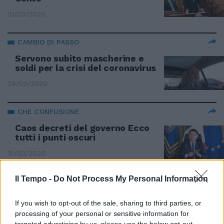
31/03/2020
CAMBIO DI PASSO
Servono subito mascherine e
soldi per la crisi del coronavirus
29/03/2020
CHE CONFUSIONE
Caos decreti del governo Ecco
tutti i punti oscuri
15/03/2020
Il Tempo -
Do Not Process My Personal Information
SCONTRO SUI MIGRANTI
Salvini avverte Conte: "Vuole
If you wish to opt-out of the sale, sharing to third parties, or
modificare i decreti sicurezza?
processing of your personal or sensitive information for
Faremo le barricate"