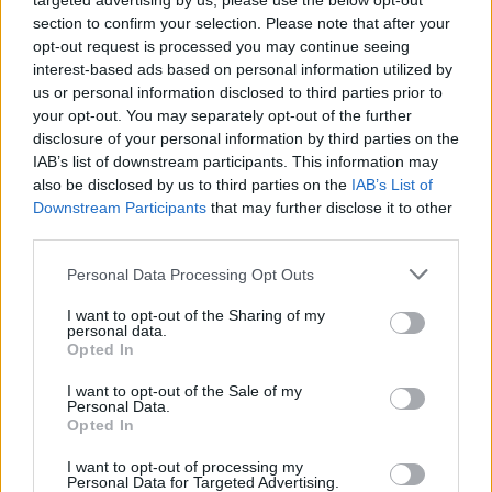
targeted advertising by us, please use the below opt-out
31/12/2019
section to confirm your selection. Please note that after your
opt-out request is processed you may continue seeing
interest-based ads based on personal information utilized by
PARLAMENTO PENALIZZATO
us or personal information disclosed to third parties prior to
Il governo Conte? Un
your opt-out. You may separately opt-out of the further
"decretificio"
disclosure of your personal information by third parties on the
IAB’s list of downstream participants. This information may
07/04/2019
also be disclosed by us to third parties on the
IAB’s List of
Downstream Participants
that may further disclose it to other
third parties.
LA BATTAGLIA SUI DIRITTI
Le unioni civili sono legge, via
Personal Data Processing Opt Outs
libera ai decreti attuativi
I want to opt-out of the Sharing of my
15/01/2017
personal data.
Opted In
I want to opt-out of the Sale of my
Personal Data.
Tredici decreti da approvare
Opted In
Ferie a rischio, partiti in rivolta
I want to opt-out of processing my
30/06/2012
Personal Data for Targeted Advertising.