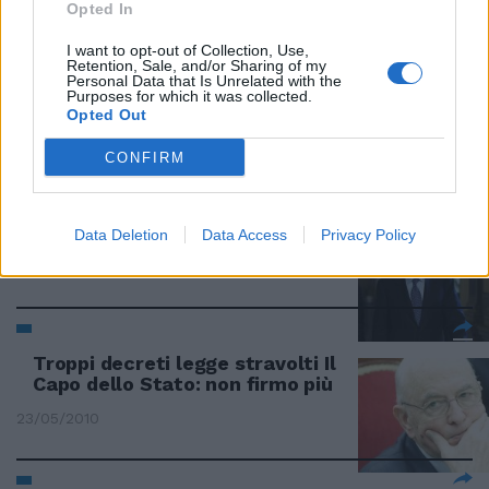
Opted In
I want to opt-out of Collection, Use,
Retention, Sale, and/or Sharing of my
Napolitano richiama Monti su
Personal Data that Is Unrelated with the
Purposes for which it was collected.
decreti e fiducie
Opted Out
31/03/2012
CONFIRM
Servono decreti e non minuetti
Data Deletion
Data Access
Privacy Policy
27/11/2011
Troppi decreti legge stravolti Il
Capo dello Stato: non firmo più
23/05/2010