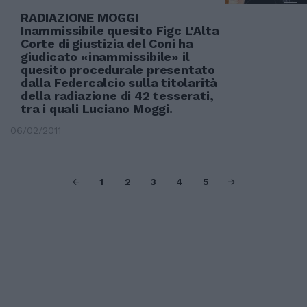
RADIAZIONE MOGGI
Inammissibile quesito Figc L'Alta
Corte di giustizia del Coni ha
giudicato «inammissibile» il
quesito procedurale presentato
dalla Federcalcio sulla titolarità
della radiazione di 42 tesserati,
tra i quali Luciano Moggi.
06/02/2011
1
2
3
4
5