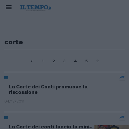
corte
1
2
3
4
5
La Corte dei Conti promuove la
riscossione
04/12/2011
La Corte dei conti lancia la mini-