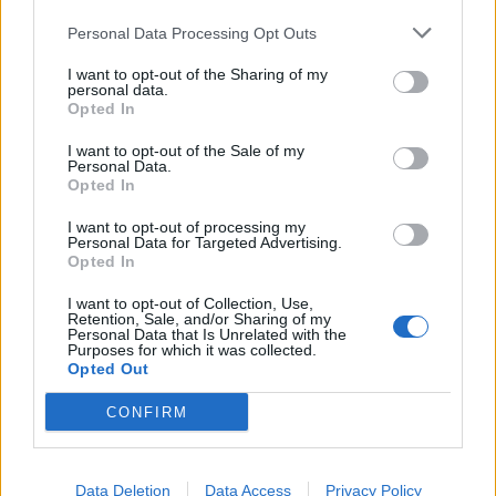
Personal Data Processing Opt Outs
I want to opt-out of the Sharing of my
La crisi ci costerà 160 miliardi
personal data.
Opted In
28/05/2011
I want to opt-out of the Sale of my
Personal Data.
Opted In
Corte dei Conti La crisi costerà
I want to opt-out of processing my
160 miliardi
Personal Data for Targeted Advertising.
Opted In
28/05/2011
I want to opt-out of Collection, Use,
Retention, Sale, and/or Sharing of my
Personal Data that Is Unrelated with the
Purposes for which it was collected.
Opted Out
Tremonti minaccia il ricorso alla
Corte Ue
CONFIRM
22/05/2011
Data Deletion
Data Access
Privacy Policy