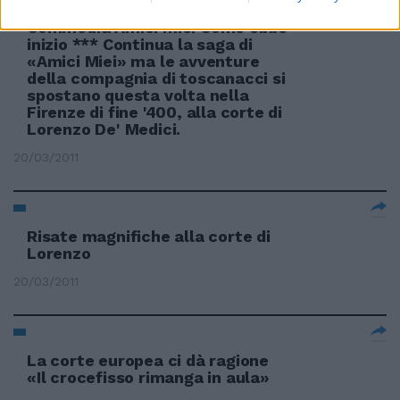
Commedia Amici miei Come ebbe
inizio *** Continua la saga di
«Amici Miei» ma le avventure
della compagnia di toscanacci si
spostano questa volta nella
Firenze di fine '400, alla corte di
Lorenzo De' Medici.
20/03/2011
Risate magnifiche alla corte di
Lorenzo
20/03/2011
La corte europea ci dà ragione
«Il crocefisso rimanga in aula»