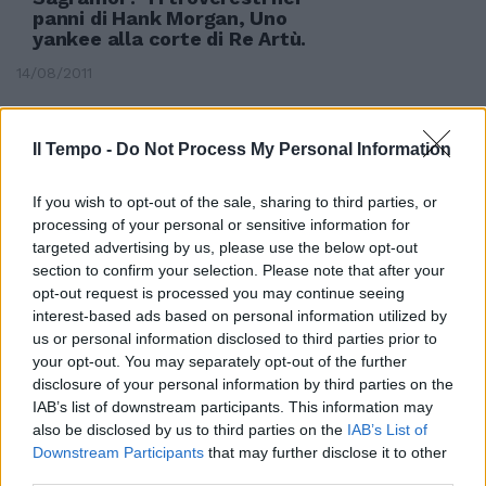
panni di Hank Morgan, Uno
yankee alla corte di Re Artù.
14/08/2011
Il Tempo -
Do Not Process My Personal Information
CALCIOPOLI Moggi chiede revoca
radiazione Davanti alla Corte
If you wish to opt-out of the sale, sharing to third parties, or
Federale gli avvocati di Luciano
processing of your personal or sensitive information for
Moggi e Innocenzo Mazzini
targeted advertising by us, please use the below opt-out
hanno chiesto in appello la
revoca della radiazione per
section to confirm your selection. Please note that after your
prescrizione dei termini.
opt-out request is processed you may continue seeing
interest-based ads based on personal information utilized by
10/07/2011
us or personal information disclosed to third parties prior to
your opt-out. You may separately opt-out of the further
disclosure of your personal information by third parties on the
IAB’s list of downstream participants. This information may
La Corte dei Conti boccia i tagli
also be disclosed by us to third parties on the
IAB’s List of
lineari
Downstream Participants
that may further disclose it to other
third parties.
30/06/2011