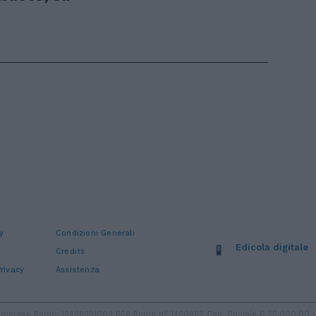
y
Condizioni Generali
Edicola digitale
Credits
rivacy
Assistenza
ro Imprese Roma: 13486391009 REA Roma n° 1450962 Cap. Sociale € 25.000,00 i.v.