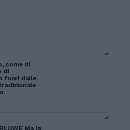
, come di
 di
 fuori dalle
tradizionale
o.
MARLOWE Ma la