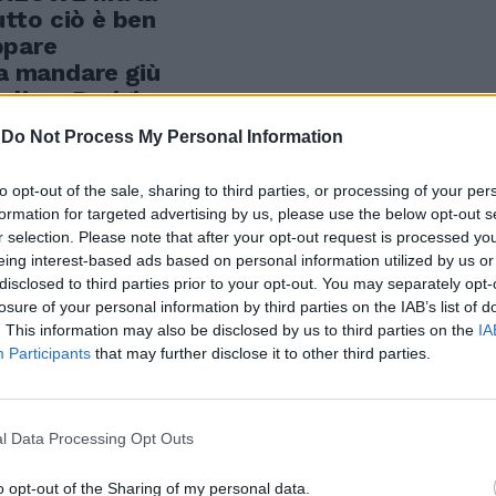
tto ciò è ben
ppare
da mandare giù
erlino, Parigi e
stito al
-
Do Not Process My Personal Information
picch
to opt-out of the sale, sharing to third parties, or processing of your per
formation for targeted advertising by us, please use the below opt-out s
r selection. Please note that after your opt-out request is processed y
eing interest-based ads based on personal information utilized by us or
disclosed to third parties prior to your opt-out. You may separately opt-
losure of your personal information by third parties on the IAB’s list of
. This information may also be disclosed by us to third parties on the
IA
Participants
that may further disclose it to other third parties.
l Data Processing Opt Outs
o opt-out of the Sharing of my personal data.