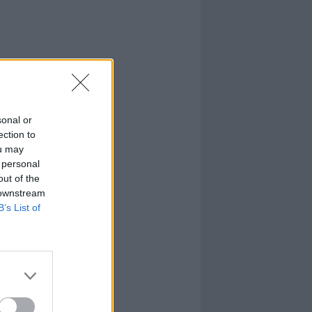
sonal or
ection to
ou may
 personal
out of the
 downstream
B’s List of