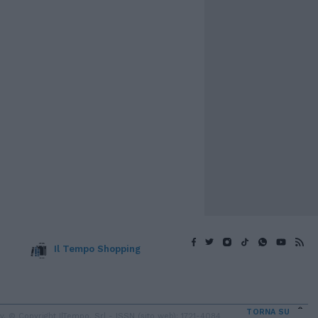
Il Tempo Shopping
TORNA SU
 © Copyright IlTempo. Srl - ISSN (sito web): 1721-4084