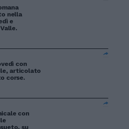
romana
to nella
edì e
Valle.
vedì con
le, articolato
o corse.
cale con
le
sueto, su