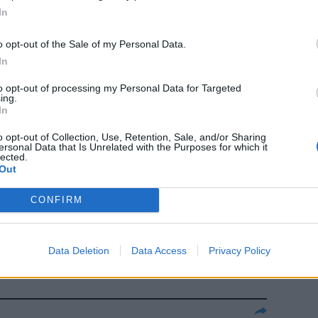
In
o opt-out of the Sale of my Personal Data.
 Il consueto
In
parigino
to opt-out of processing my Personal Data for Targeted
e, la strada
ing.
 di domani.
In
o opt-out of Collection, Use, Retention, Sale, and/or Sharing
ersonal Data that Is Unrelated with the Purposes for which it
lected.
Out
na che si
CONFIRM
to, con il
ippodromo di
Data Deletion
Data Access
Privacy Policy