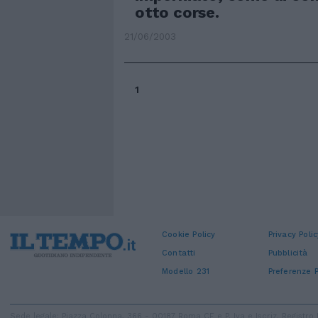
otto corse.
21/06/2003
1
Cookie Policy
Privacy Polic
Contatti
Pubblicità
Modello 231
Preferenze P
Sede legale: Piazza Colonna, 366 - 00187 Roma CF e P. Iva e Iscriz. Regist