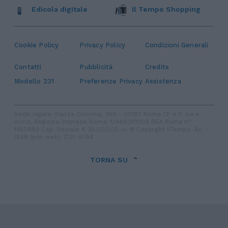
Edicola digitale
Il Tempo Shopping
Cookie Policy
Privacy Policy
Condizioni Generali
Contatti
Pubblicità
Credits
Modello 231
Preferenze Privacy
Assistenza
Sede legale: Piazza Colonna, 366 - 00187 Roma CF e P. Iva e
Iscriz. Registro Imprese Roma: 13486391009 REA Roma n°
1450962 Cap. Sociale € 25.000,00 i.v. © Copyright IlTempo. Srl -
ISSN (sito web): 1721-4084
TORNA SU