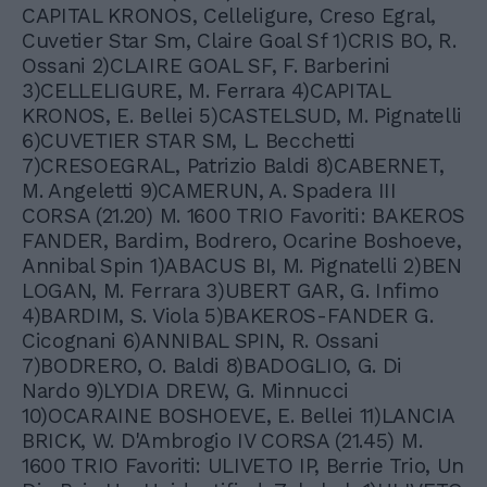
CAPITAL KRONOS, Celleligure, Creso Egral,
Cuvetier Star Sm, Claire Goal Sf 1)CRIS BO, R.
Ossani 2)CLAIRE GOAL SF, F. Barberini
3)CELLELIGURE, M. Ferrara 4)CAPITAL
KRONOS, E. Bellei 5)CASTELSUD, M. Pignatelli
6)CUVETIER STAR SM, L. Becchetti
7)CRESOEGRAL, Patrizio Baldi 8)CABERNET,
M. Angeletti 9)CAMERUN, A. Spadera III
CORSA (21.20) M. 1600 TRIO Favoriti: BAKEROS
FANDER, Bardim, Bodrero, Ocarine Boshoeve,
Annibal Spin 1)ABACUS BI, M. Pignatelli 2)BEN
LOGAN, M. Ferrara 3)UBERT GAR, G. Infimo
4)BARDIM, S. Viola 5)BAKEROS-FANDER G.
Cicognani 6)ANNIBAL SPIN, R. Ossani
7)BODRERO, O. Baldi 8)BADOGLIO, G. Di
Nardo 9)LYDIA DREW, G. Minnucci
10)OCARAINE BOSHOEVE, E. Bellei 11)LANCIA
BRICK, W. D'Ambrogio IV CORSA (21.45) M.
1600 TRIO Favoriti: ULIVETO IP, Berrie Trio, Un