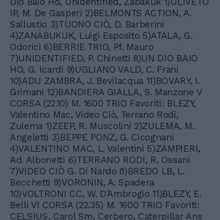
Dio Baio Ho, Unidentified, Zabakuk 1)ULIVETO
IP, M. De Gasperi 2)BELMONTS ACTION, A.
Sallustio 3)TUONO CIÒ, D. Barberini
4)ZANABUKUK, Luigi Esposito 5)ATALA, G.
Odorici 6)BERRIE TRIO, Pf. Mauro
7)UNIDENTIFIED, P. Chinetti 8)UN DIO BAIO
HO, G. Icardi 9)UGLIANO VALD, C. Frani
10)ADU ZAMBRA, J. Bevilacqua 11)BOVARY, I.
Grimani 12)BANDIERA GIALLA, S. Manzone V
CORSA (22.10) M. 1600 TRIO Favoriti: BLEZY,
Valentino Mac, Video Ciò, Terrano Rodi,
Zulema 1)ZEEP, R. Muscolini 2)ZULEMA, M.
Angeletti 3)BEPPE PONZ, G. Cicognani
4)VALENTINO MAC, L. Valentini 5)ZAMPIERI,
Ad. Albonetti 6)TERRANO RODI, R. Ossani
7)VIDEO CIÒ G. Di Nardo 8)BREDO LB, L.
Becchetti 9)VORONIN, A. Spadera
10)VOLTRONI CC, W. D'Ambrogio 11)BLEZY, E.
Belli VI CORSA (22.35) M. 1600 TRIO Favoriti:
CELSIUS, Carol Sm, Cerbero, Caterpillar Ans