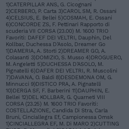
1)CATERPILLAR ANS, G. Cicognani
2)CERBERO, P. Carta 3)CAROL SM, R. Ossani
4)CELSIUS, E. Bellei 5)COSMAH, E. Ossani
6)CONCORDE ZS, F. Pettinari Rapporto di
scuderia VII CORSA (23.00) M. 1600 TRIO
Favoriti: DAFEF DEI VELTRI, Dauphin, Del
Kollbar, Duchessa D'Asolo, Dreamer Go
1)DAMERIA, A. Storti 2)DREAMER GO, A.
Colasanti 3)DOMIZIO, S. Musso 4)DROGUERO,
M. Angeletti 5)DUCHESSA D'ASOLO, M.
Pignatelli 6)DAFER DEI VELTRI, R. Muscolini
7)DAVANA, O. Baldi 8)DESDEMONA OM, G.
Minnucci 9)DISTICO PRA, A. Pignatelli
10)DERGA SF, F. Barberini 11)DAUPHIN, E.
Bellei 12)DEL KOLLBAR, G. Quarneti VIII
CORSA (23.25) M. 1600 TRIO Favoriti:
COSTELLAZIONE, Candida Di Stra, Carla
Bruni, Cinciallegra Ef, Campionessa Omsk
1)CINCIALLEGRA EF, M. Di MARO 2)CUTTING