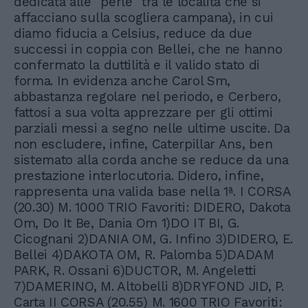
dedicata alle "perle" tra le località che si
affacciano sulla scogliera campana), in cui
diamo fiducia a Celsius, reduce da due
successi in coppia con Bellei, che ne hanno
confermato la duttilità e il valido stato di
forma. In evidenza anche Carol Sm,
abbastanza regolare nel periodo, e Cerbero,
fattosi a sua volta apprezzare per gli ottimi
parziali messi a segno nelle ultime uscite. Da
non escludere, infine, Caterpillar Ans, ben
sistemato alla corda anche se reduce da una
prestazione interlocutoria. Didero, infine,
rappresenta una valida base nella 1ª. I CORSA
(20.30) M. 1000 TRIO Favoriti: DIDERO, Dakota
Om, Do It Be, Dania Om 1)DO IT BI, G.
Cicognani 2)DANIA OM, G. Infino 3)DIDERO, E.
Bellei 4)DAKOTA OM, R. Palomba 5)DADAM
PARK, R. Ossani 6)DUCTOR, M. Angeletti
7)DAMERINO, M. Altobelli 8)DRYFOND JID, P.
Carta II CORSA (20.55) M. 1600 TRIO Favoriti: