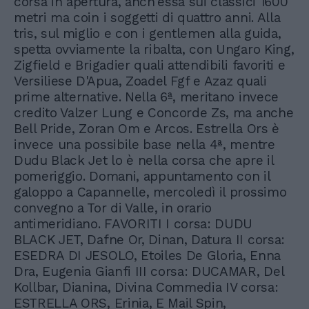
corsa in apertura, anch'essa sui classici 1600
metri ma coin i soggetti di quattro anni. Alla
tris, sul miglio e con i gentlemen alla guida,
spetta ovviamente la ribalta, con Ungaro King,
Zigfield e Brigadier quali attendibili favoriti e
Versiliese D'Apua, Zoadel Fgf e Azaz quali
prime alternative. Nella 6ª, meritano invece
credito Valzer Lung e Concorde Zs, ma anche
Bell Pride, Zoran Om e Arcos. Estrella Ors è
invece una possibile base nella 4ª, mentre
Dudu Black Jet lo è nella corsa che apre il
pomeriggio. Domani, appuntamento con il
galoppo a Capannelle, mercoledì il prossimo
convegno a Tor di Valle, in orario
antimeridiano. FAVORITI I corsa: DUDU
BLACK JET, Dafne Or, Dinan, Datura II corsa:
ESEDRA DI JESOLO, Etoiles De Gloria, Enna
Dra, Eugenia Gianfi III corsa: DUCAMAR, Del
Kollbar, Dianina, Divina Commedia IV corsa:
ESTRELLA ORS, Erinia, E Mail Spin,