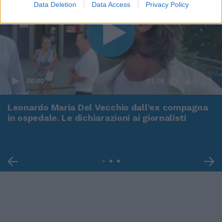
Data Deletion
Data Access
Privacy Policy
00:00
01:16
Leonardo Maria Del Vecchio dall'ex compagna
in ospedale. Le dichiarazioni ai giornalisti