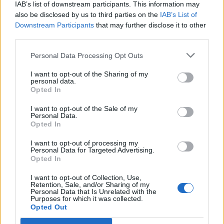
Amministratore ucciso a
IAB’s list of downstream participants. This information may
coltellate Romena condannata a
also be disclosed by us to third parties on the
IAB’s List of
16 anni
Downstream Participants
that may further disclose it to other
third parties.
11/10/2009
Personal Data Processing Opt Outs
I want to opt-out of the Sharing of my
personal data.
Sesso davanti alla figlia
Opted In
minorenne
I want to opt-out of the Sale of my
19/07/2009
Personal Data.
Opted In
I want to opt-out of processing my
Personal Data for Targeted Advertising.
Condannata la banda di Tor
Opted In
Vergata
I want to opt-out of Collection, Use,
14/03/2009
Retention, Sale, and/or Sharing of my
Personal Data that Is Unrelated with the
Purposes for which it was collected.
Opted Out
Anna Magnani, quella diva