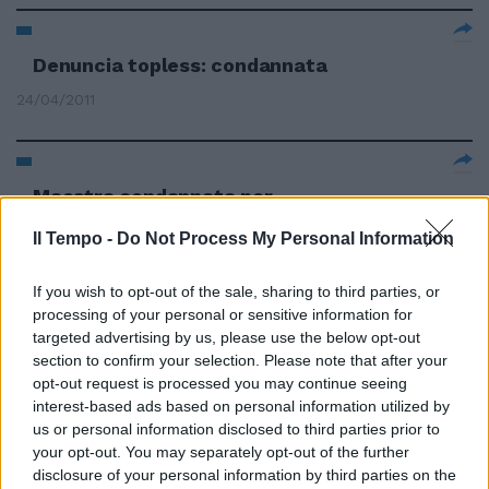
Denuncia topless: condannata
24/04/2011
Maestra condannata per
maltrattamenti
Il Tempo -
Do Not Process My Personal Information
06/06/2010
If you wish to opt-out of the sale, sharing to third parties, or
processing of your personal or sensitive information for
targeted advertising by us, please use the below opt-out
Grazie Roma, ci hai creduto
section to confirm your selection. Please note that after your
sempre
opt-out request is processed you may continue seeing
23/05/2010
interest-based ads based on personal information utilized by
us or personal information disclosed to third parties prior to
your opt-out. You may separately opt-out of the further
disclosure of your personal information by third parties on the