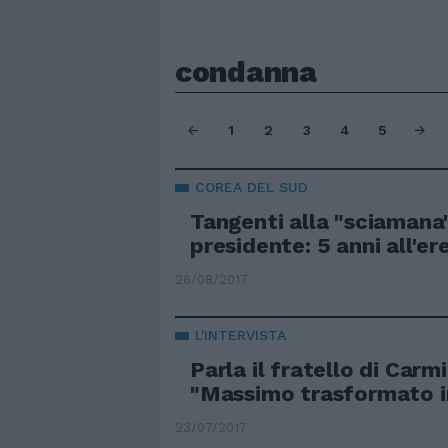
condanna
1
2
3
4
5
COREA DEL SUD
Tangenti alla "sciamana"
presidente: 5 anni all'
26/08/2017
L'INTERVISTA
Parla il fratello di Carmi
"Massimo trasformato i
23/07/2017