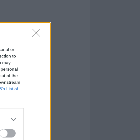
sonal or
ection to
ou may
 personal
out of the
 downstream
B’s List of