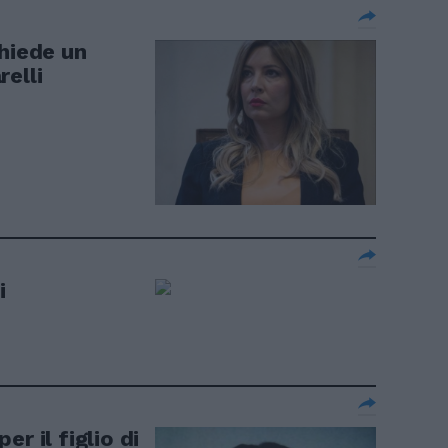
chiede un
elli
i
r il figlio di