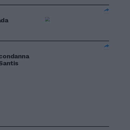
ada
 condanna
 Santis