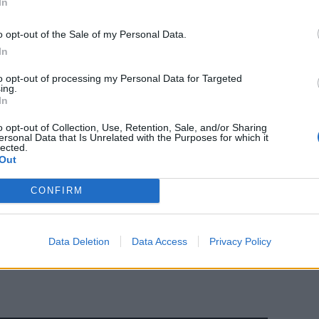
In
o opt-out of the Sale of my Personal Data.
ntino, Denis
In
anni
to opt-out of processing my Personal Data for Targeted
ing.
In
o opt-out of Collection, Use, Retention, Sale, and/or Sharing
ersonal Data that Is Unrelated with the Purposes for which it
 condannato
lected.
Out
CONFIRM
Data Deletion
Data Access
Privacy Policy