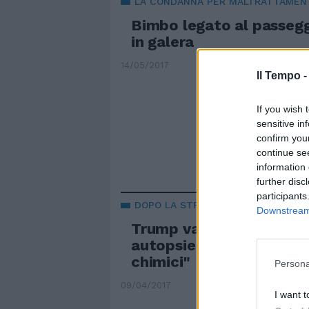
LA CONDANNA PER MALTRATTAMEN
Bimbo legato al passeg
in galera
14/05/2017
Il Tempo 
If you wish 
sensitive in
confirm you
continue se
information 
further disc
participants
DOPO LA STRAGE A IDLIB
Downstream 
Trump valuta raid contr
autopsie confermano: "
chimici"
Persona
09/04/2017
I want t