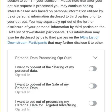
section to confirm your selection. Please note that after your
opt-out request is processed you may continue seeing
interest-based ads based on personal information utilized by
us or personal information disclosed to third parties prior to
Rissa, sangue e coltelli Muore in
your opt-out. You may separately opt-out of the further
ambulanza
disclosure of your personal information by third parties on the
IAB’s list of downstream participants. This information may
27/11/2011
also be disclosed by us to third parties on the
IAB’s List of
Downstream Participants
that may further disclose it to other
third parties.
Calderoli avverte Tosi: «No ai
Personal Data Processing Opt Outs
fratelli coltelli»
I want to opt-out of the Sharing of my
25/09/2011
personal data.
Opted In
I want to opt-out of the Sale of my
Personal Data.
Bossi-Maroni diventano fratelli
Opted In
coltelli
I want to opt-out of processing my
26/06/2011
Personal Data for Targeted Advertising.
Opted In