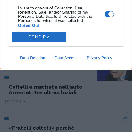
I want to opt-out of Collection, Use,
Retention, Sale, and/or Sharing of my
Fratelli coltelli in Superbike
Personal Data that Is Unrelated with the
Purposes for which it was collected.
27/03/2011
Opted Out
CONFIRM
Santoro-Benigni fratelli coltelli
Data Deletion
Data Access
Privacy Policy
20/02/2011
Coltelli e machete nell'auto
Arrestati tre ultras laziali
17/10/2010
«Fratelli coltelli» perché