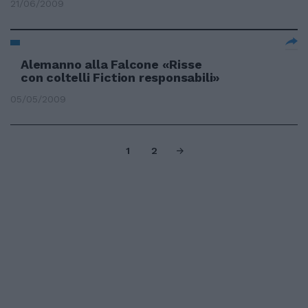
21/06/2009
Alemanno alla Falcone «Risse
con coltelli Fiction responsabili»
05/05/2009
1
2