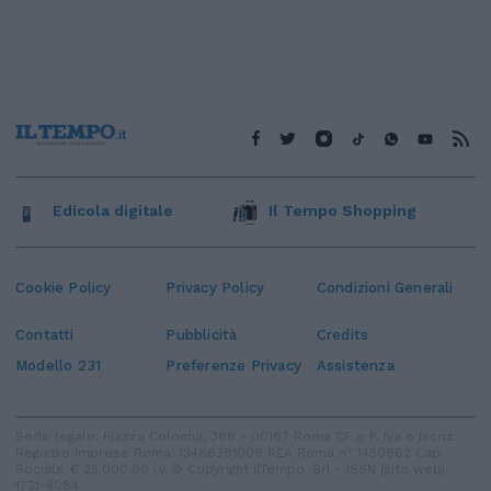
Edicola digitale
Il Tempo Shopping
Cookie Policy
Privacy Policy
Condizioni Generali
Contatti
Pubblicità
Credits
Modello 231
Preferenze Privacy
Assistenza
Sede legale: Piazza Colonna, 366 - 00187 Roma CF e P. Iva e Iscriz.
Registro Imprese Roma: 13486391009 REA Roma n° 1450962 Cap.
Sociale € 25.000,00 i.v. © Copyright IlTempo. Srl - ISSN (sito web):
1721-4084