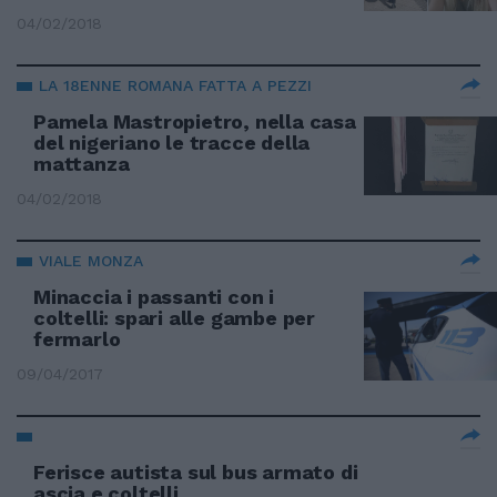
04/02/2018
LA 18ENNE ROMANA FATTA A PEZZI
Pamela Mastropietro, nella casa
del nigeriano le tracce della
mattanza
04/02/2018
VIALE MONZA
Minaccia i passanti con i
coltelli: spari alle gambe per
fermarlo
09/04/2017
Ferisce autista sul bus armato di
ascia e coltelli