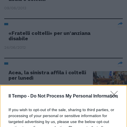
09/06/2013
«Fratelli coltelli» per un'anziana
disabile
24/06/2012
Acea, la sinistra affila i coltelli
per lunedì
10/06/2012
Il Tempo -
Do Not Process My Personal Information
If you wish to opt-out of the sale, sharing to third parties, or
Fratelli coltelli nel Pdl Il
processing of your personal or sensitive information for
Municipio II esplode
targeted advertising by us, please use the below opt-out
19/02/2012