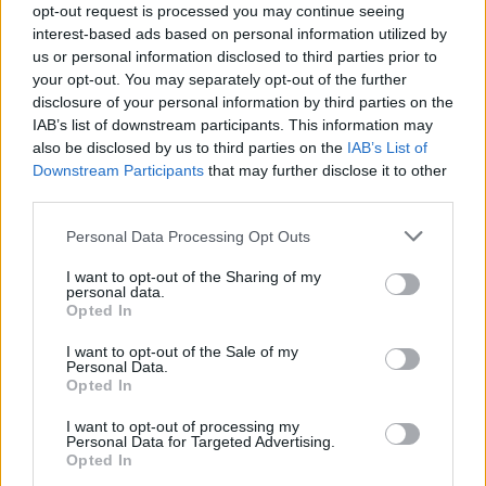
opt-out request is processed you may continue seeing
13/01/2004
interest-based ads based on personal information utilized by
us or personal information disclosed to third parties prior to
your opt-out. You may separately opt-out of the further
disclosure of your personal information by third parties on the
di ROBERTO SACCARELLO
IAB’s list of downstream participants. This information may
APPARTENGONO alle collezioni
also be disclosed by us to third parties on the
IAB’s List of
d'arte dell'Ordine di Malta le due
Downstream Participants
that may further disclose it to other
opere ...
third parties.
08/01/2004
Personal Data Processing Opt Outs
I want to opt-out of the Sharing of my
personal data.
Opted In
Dalle scarpe che respirano alle
collezioni di abbigliamento
I want to opt-out of the Sale of my
Personal Data.
17/12/2003
Opted In
I want to opt-out of processing my
Personal Data for Targeted Advertising.
Opted In
Sulle collezioni trendy il marchio