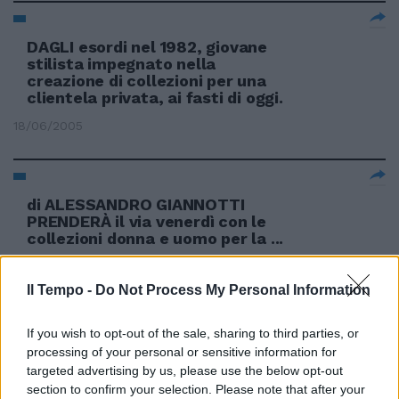
DAGLI esordi nel 1982, giovane
stilista impegnato nella
creazione di collezioni per una
clientela privata, ai fasti di oggi.
18/06/2005
di ALESSANDRO GIANNOTTI
PRENDERÀ il via venerdì con le
collezioni donna e uomo per la ...
03/02/2004
Il Tempo -
Do Not Process My Personal Information
If you wish to opt-out of the sale, sharing to third parties, or
MILANO — Tra sogni e
processing of your personal or sensitive information for
provocazioni la terza giornata di
targeted advertising by us, please use the below opt-out
Milano Moda Uomo per la
section to confirm your selection. Please note that after your
presentazione della collezioni ...