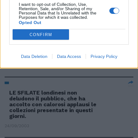
dell'auto
I want to opt-out of Collection, Use,
Retention, Sale, and/or Sharing of my
10/11/2003
Personal Data that Is Unrelated with the
Purposes for which it was collected.
Opted Out
CONFIRM
di GABRIELLA SASSONE I VIP
sferruzzano per beneficenza, e
ammirano le collezioni di Bulgari
e Armani.
Data Deletion
Data Access
Privacy Policy
07/10/2003
LE SFILATE londinesi non
deludono il pubblico, che ha
accolto con calorosi applausi le
collezioni presentate in questi
giorni.
24/09/2003