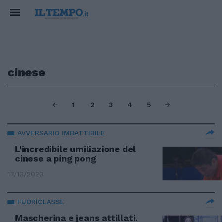
cinese
1
2
3
4
5
AVVERSARIO IMBATTIBILE
L'incredibile umiliazione del
cinese a ping pong
17/10/2020
FUORICLASSE
Mascherina e jeans attillati.