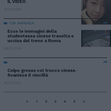
IL VIDEO
10/12/2016
TOR SAPIENZA
Ecco le immagini della
studentessa cinese travolta e
uccisa dal treno a Roma
09/12/2016
Colpo grosso col trucco cinese.
Svanisce il cincillà
16/12/2012
1
2
3
4
5