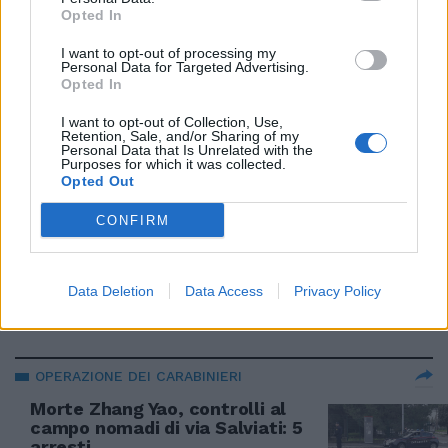
Opted In
17/03/2019
I want to opt-out of processing my
Personal Data for Targeted Advertising.
FIRENZE, BRUTTA AVVENTURA PER UNA 23ENNE
Opted In
Va dal parrucchiere cinese e
I want to opt-out of Collection, Use,
finisce al Pronto soccorso
Retention, Sale, and/or Sharing of my
Personal Data that Is Unrelated with the
15/04/2018
Purposes for which it was collected.
Opted Out
MOVENTE SESSUALE
CONFIRM
Modena, ventenne cinese ucciso
e chiuso in valigia. Fermati tre
minori
Data Deletion
Data Access
Privacy Policy
30/11/2017
OPERAZIONE DEI CARABINIERI
Morte Zhang Yao, controlli al
campo nomadi di via Salviati: 5
arresti