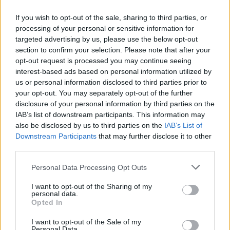
augurano il coronavirus
If you wish to opt-out of the sale, sharing to third parties, or
31/01/2020
processing of your personal or sensitive information for
targeted advertising by us, please use the below opt-out
GARA DI CREATIVITÀ
section to confirm your selection. Please note that after your
opt-out request is processed you may continue seeing
Papa Francesco, lo schiaffo
interest-based ads based on personal information utilized by
scatena l'ironia sui social
us or personal information disclosed to third parties prior to
05/01/2020
your opt-out. You may separately opt-out of the further
disclosure of your personal information by third parties on the
IAB’s list of downstream participants. This information may
FAR WEST A CINECITTÀ EST
also be disclosed by us to third parties on the
IAB’s List of
Rapina nel bar-tabacchi ladro
Downstream Participants
that may further disclose it to other
ucciso, titolare ferito
third parties.
10/11/2019
Personal Data Processing Opt Outs
I want to opt-out of the Sharing of my
VIA DEL CASALETTO
personal data.
Opted In
Massaggi con "happy ending":
chiuso centro estetico a luci
I want to opt-out of the Sale of my
rosse
Personal Data.