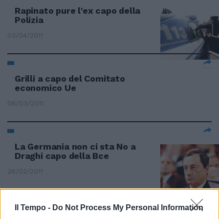
Rapinato pure l'ex capo della
Polizia
03/04/2011
Grilli a capo del Comitato
economico Ue
06/03/2011
La Germania non ci sta No a
Draghi capo della Bce
26/02/2011
Il Tempo -
Do Not Process My Personal Information
Fabrizio Pizzetti è a capo