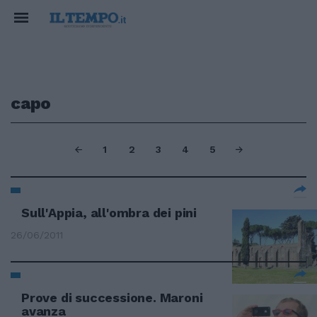
capo
1
2
3
4
5
Sull'Appia, all'ombra dei pini
26/06/2011
Prove di successione. Maroni
avanza