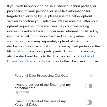
dell'omonima ditta sulla via
If you wish to opt-out of the sale, sharing to third parties, or
Tiburtina che produce poltrone.
processing of your personal or sensitive information for
06/02/2011
targeted advertising by us, please use the below opt-out
section to confirm your selection. Please note that after your
opt-out request is processed you may continue seeing
interest-based ads based on personal information utilized by
Cesaria Evora "&" (Rca) È la Billie
us or personal information disclosed to third parties prior to
Holiday africana, l'Edith Piaf di
your opt-out. You may separately opt-out of the further
Capo Verde.
disclosure of your personal information by third parties on the
IAB’s list of downstream participants. This information may
23/01/2011
also be disclosed by us to third parties on the
IAB’s List of
Downstream Participants
that may further disclose it to other
third parties.
Processo al capo della setta Re
Personal Data Processing Opt Outs
Maya rinviato a febbraio
I want to opt-out of the Sharing of my
23/01/2011
personal data.
Opted In
I want to opt-out of the Sale of my
Personal Data.
Lo scarso coraggio che