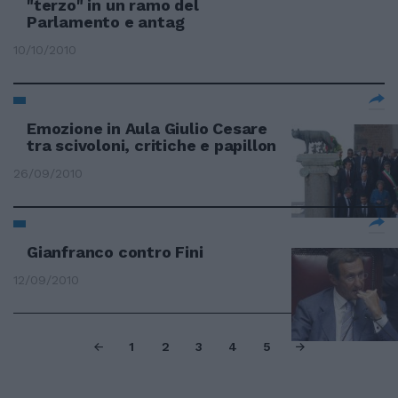
"terzo" in un ramo del
Parlamento e antag
10/10/2010
Emozione in Aula Giulio Cesare
tra scivoloni, critiche e papillon
26/09/2010
Gianfranco contro Fini
12/09/2010
1
2
3
4
5