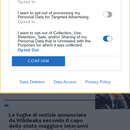
Opted In
scontenta tutti
I want to opt-out of processing my
16/01/2011
Personal Data for Targeted Advertising.
Opted In
I want to opt-out of Collection, Use,
Retention, Sale, and/or Sharing of my
Atac cambia volto: tutte le aree
Personal Data that Is Unrelated with the
aziendali fanno capo a Basile
Purposes for which it was collected.
Opted Out
16/01/2011
CONFIRM
Un Napolitano buono per tutti
Data Deletion
Data Access
Privacy Policy
02/01/2011
Le fughe di notizie annunciate
da Wikileaks secondo il capo
dello stato maggiore interarmi