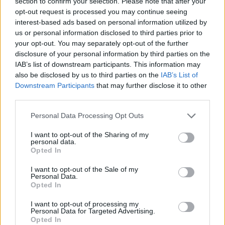
section to confirm your selection. Please note that after your
I frondisti cantano vittoria:
opt-out request is processed you may continue seeing
"Intrapresa la strada giusta"
interest-based ads based on personal information utilized by
us or personal information disclosed to third parties prior to
31/08/2011
your opt-out. You may separately opt-out of the further
disclosure of your personal information by third parties on the
IAB’s list of downstream participants. This information may
also be disclosed by us to third parties on the
IAB’s List of
«Senza soldi non si cantano
Downstream Participants
that may further disclose it to other
messe» diceva un vecchio detto
third parties.
14/11/2010
Personal Data Processing Opt Outs
I want to opt-out of the Sharing of my
personal data.
Cantano, esultano, sognano
Opted In
05/09/2010
I want to opt-out of the Sale of my
Personal Data.
Opted In
I want to opt-out of processing my
I duetti di lusso cantano per il
Personal Data for Targeted Advertising.
popolo d'Abruzzo
Opted In