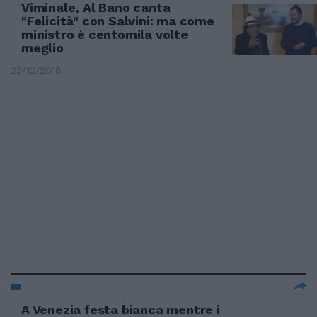
Viminale, Al Bano canta
"Felicità" con Salvini: ma come
ministro è centomila volte
meglio
23/12/2018
A Venezia festa bianca mentre i