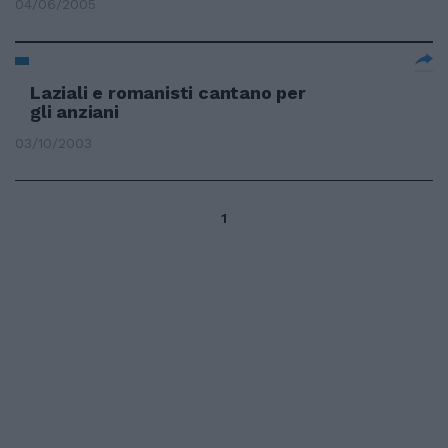
04/06/2005
Laziali e romanisti cantano per
gli anziani
03/10/2003
1