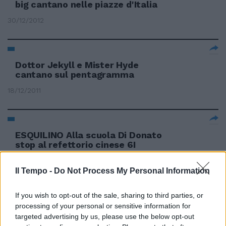
big cantano nelle piazze d'Italia
30/12/2012
Dottor Jekyll e Mister Hyde
cantano sul pentagramma
18/12/2011
ESQUILINO Alla scuola Di Donato
stop al refettorio cinese 6I
consiglieri del municipio I
Augusto Caratelli e Marco
Il Tempo -
Do Not Process My Personal Information
Veloccia cantano vittoria.
20/11/2011
If you wish to opt-out of the sale, sharing to third parties, or
processing of your personal or sensitive information for
targeted advertising by us, please use the below opt-out