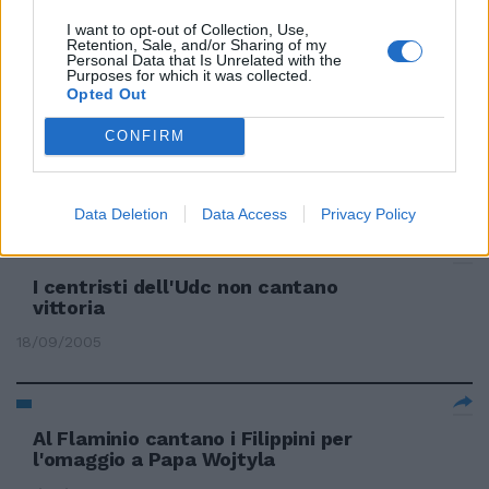
20/06/2009
I want to opt-out of Collection, Use,
Retention, Sale, and/or Sharing of my
Personal Data that Is Unrelated with the
Purposes for which it was collected.
Opted Out
Phoenix-Witherspoon coppia
sorprendente Cantano (bene) dal
CONFIRM
vivo
16/02/2006
Data Deletion
Data Access
Privacy Policy
I centristi dell'Udc non cantano
vittoria
18/09/2005
Al Flaminio cantano i Filippini per
l'omaggio a Papa Wojtyla