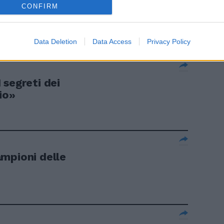
CONFIRM
di comprare
Data Deletion
Data Access
Privacy Policy
 segreti dei
io»
campioni delle