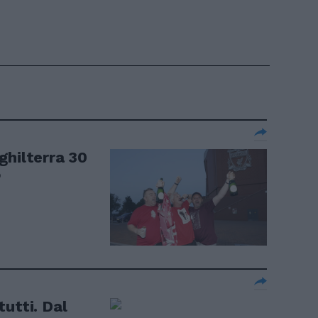
ghilterra 30
o
utti. Dal