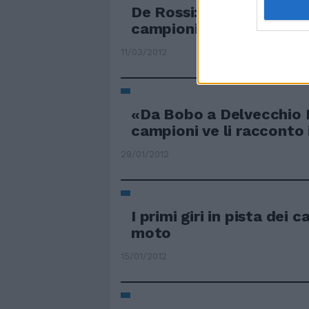
De Rossi: ora è il caso 
campioni
11/03/2012
«Da Bobo a Delvecchio I
campioni ve li racconto 
29/01/2012
I primi giri in pista dei 
moto
15/01/2012