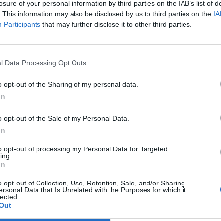
losure of your personal information by third parties on the IAB’s list of
. This information may also be disclosed by us to third parties on the
IA
Participants
that may further disclose it to other third parties.
i d'Europa in
l Data Processing Opt Outs
o opt-out of the Sharing of my personal data.
In
o opt-out of the Sale of my Personal Data.
In
ara
in carica
to opt-out of processing my Personal Data for Targeted
un quarto di
ing.
In
o opt-out of Collection, Use, Retention, Sale, and/or Sharing
ersonal Data that Is Unrelated with the Purposes for which it
lected.
Out