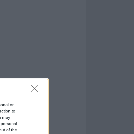
sonal or
ection to
ou may
 personal
out of the