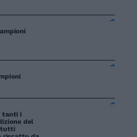
campioni
ampioni
tanti i
dizione del
tutti
o riscatto da