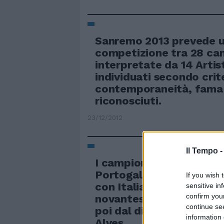
Sanremo 2013 prevede 
competizione tra 28 ca
interpretate da 14 Artis
individuati secondo crite
contemporaneità, fama 
riconosciuti.
23/12/2012
Il Tempo 
I campioni in carica batt
Portogallo ai rigori: do
If you wish 
con Italia o Germania Fi
sensitive in
confirm you
novantesimo, Ronaldo r
continue se
poi dal dischetto fatale 
information 
Alves