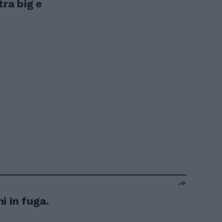
tra big e
i in fuga.