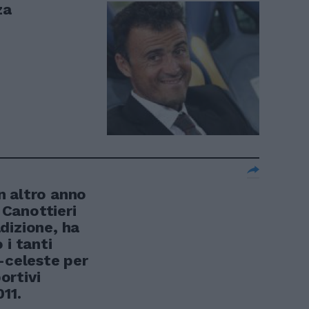
za
n altro anno
o Canottieri
dizione, ha
 i tanti
-celeste per
portivi
11.