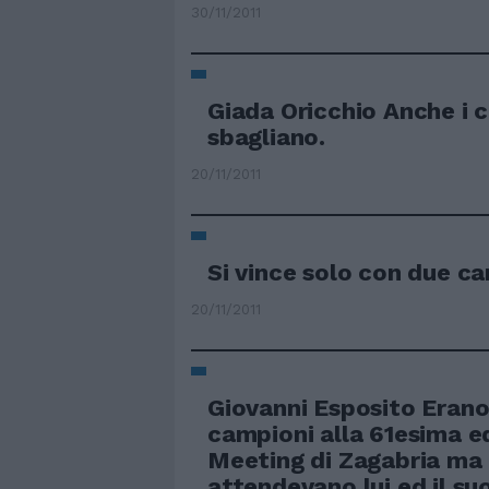
30/11/2011
Giada Oricchio Anche i 
sbagliano.
20/11/2011
Si vince solo con due c
20/11/2011
Giovanni Esposito Erano 
campioni alla 61esima e
Meeting di Zagabria ma 
attendevano lui ed il su