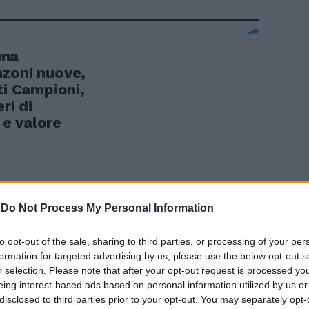
una
nzoni nuove,
ti Campioni,
ri di
e valore
-
Do Not Process My Personal Information
ono il
menica finale
to opt-out of the sale, sharing to third parties, or processing of your per
nisce 0-0 al
formation for targeted advertising by us, please use the below opt-out s
r selection. Please note that after your opt-out request is processed y
esta a secco
eing interest-based ads based on personal information utilized by us or
l'errore di
disclosed to third parties prior to your opt-out. You may separately opt-