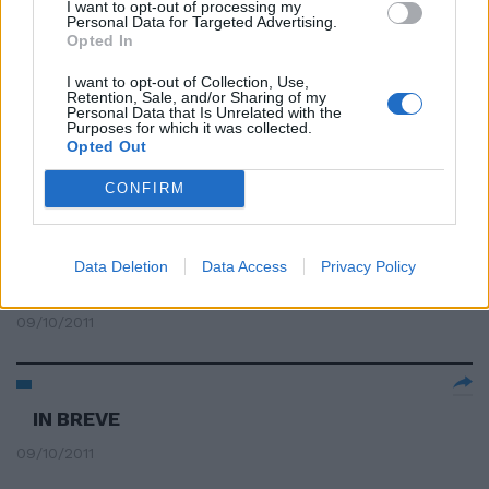
Paolo Chiarini nell'abisso del
I want to opt-out of processing my
Personal Data for Targeted Advertising.
Secolo Breve
Opted In
04/12/2011
I want to opt-out of Collection, Use,
Retention, Sale, and/or Sharing of my
Personal Data that Is Unrelated with the
Purposes for which it was collected.
Opted Out
IN BREVE
CONFIRM
09/10/2011
Data Deletion
Data Access
Privacy Policy
IN BREVE
09/10/2011
IN BREVE
09/10/2011