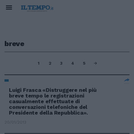
breve
1
2
3
4
5
Luigi Frasca «Distruggere nel più
breve tempo le registrazioni
casualmente effettuate di
conversazioni telefoniche del
Presidente della Repubblica».
20/01/2013