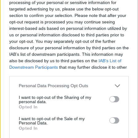
processing of your personal or sensitive information for
targeted advertising by us, please use the below opt-out
24/12/2011
section to confirm your selection. Please note that after your
opt-out request is processed you may continue seeing
interest-based ads based on personal information utilized by
us or personal information disclosed to third parties prior to
Standard & Poor's taglia il rating
your opt-out. You may separately opt-out of the further
di Acea a lungo termine
portandolo ad A-, dal
disclosure of your personal information by third parties on the
precedente A, e a breve termine
IAB’s list of downstream participants. This information may
portandolo ad A-2, dal
also be disclosed by us to third parties on the
IAB’s List of
precedente A-1.
Downstream Participants
that may further disclose it to other
third parties.
11/12/2011
Personal Data Processing Opt Outs
I want to opt-out of the Sharing of my
personal data.
"Senza riforme danni gravi"
Opted In
04/12/2011
I want to opt-out of the Sale of my
Personal Data.
Opted In