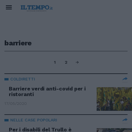
barriere
1
2
COLDIRETTI
Barriere verdi anti-covid per i
ristoranti
17/05/2020
NELLE CASE POPOLARI
Per i disabili del Trullo è