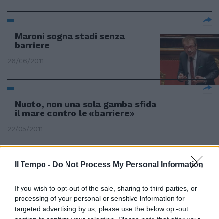
Maroni sogna stadi senza
barriere
26/06/2011
Nuoto, non una sola gamba sfida
il mare contro le «barriere»
22/05/2011
Il Tempo -
Do Not Process My Personal Information
Uno sportello contro le barriere
31/10/2010
If you wish to opt-out of the sale, sharing to third parties, or
processing of your personal or sensitive information for
targeted advertising by us, please use the below opt-out
section to confirm your selection. Please note that after your