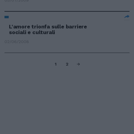
05/07/2009
L'amore trionfa sulle barriere
sociali e culturali
02/06/2008
1
2