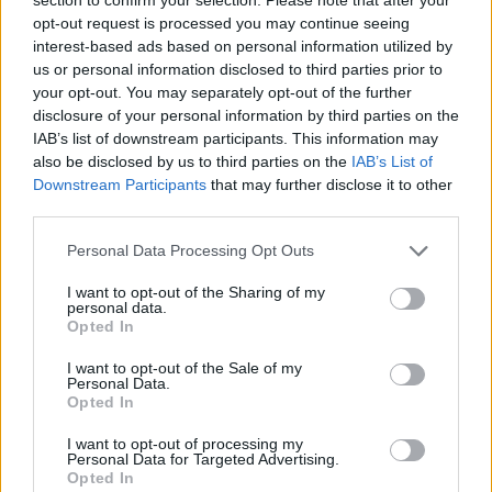
opt-out request is processed you may continue seeing
Gazzè canta per il Pdl «Musica
senza barriere»
interest-based ads based on personal information utilized by
us or personal information disclosed to third parties prior to
12/09/2010
your opt-out. You may separately opt-out of the further
disclosure of your personal information by third parties on the
IAB’s list of downstream participants. This information may
also be disclosed by us to third parties on the
IAB’s List of
Con Pronto barriere un'estate a
Downstream Participants
that may further disclose it to other
misura di disabile
third parties.
13/06/2010
Personal Data Processing Opt Outs
I want to opt-out of the Sharing of my
personal data.
Opted In
Addio alle barriere e spazio al
bike sharing
I want to opt-out of the Sale of my
Personal Data.
26/03/2010
Opted In
I want to opt-out of processing my
Personal Data for Targeted Advertising.
Opted In
Stazione fantasma e vietata ai