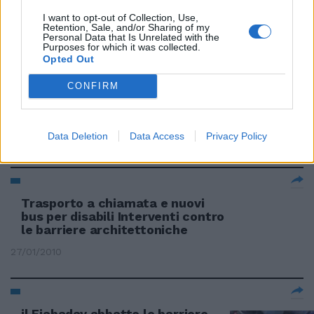
disabili
I want to opt-out of Collection, Use,
Retention, Sale, and/or Sharing of my
28/02/2010
Personal Data that Is Unrelated with the
Purposes for which it was collected.
Opted Out
CONFIRM
Valerio Maccari La forza della
musica per abbattere le barriere
architettoniche di Roma.
Data Deletion
Data Access
Privacy Policy
07/02/2010
Trasporto a chiamata e nuovi
bus per disabili Interventi contro
le barriere architettoniche
27/01/2010
il Fiabaday abbatte le barriere