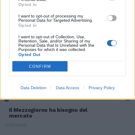
Opted In
Si è aperto ieri al palazzo dei
I want to opt-out of processing my
Congressi di Roma la sesta
Personal Data for Targeted Advertising.
edizione del «Salone della
Opted In
Montagna» del Lazio.
I want to opt-out of Collection, Use,
Retention, Sale, and/or Sharing of my
08/11/2009
Personal Data that Is Unrelated with the
Purposes for which it was collected.
Opted Out
CONFIRM
Carenza di personale,
camposanto aperto part-time
08/11/2009
Data Deletion
Data Access
Privacy Policy
Il Mezzogiorno ha bisogno del
mercato
17/10/2009