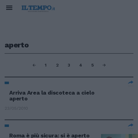
aperto
1
2
3
4
5
Arriva Area la discoteca a cielo
aperto
23/05/2010
Roma è più sicura: si è aperto