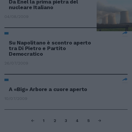
Da Enel la prima pietra del
nucleare Italiano
04/08/2009
Su Napolitano è scontro aperto
tra Di Pietro e Partito
Democratico
26/07/2009
A «Big» Arbore a cuore aperto
10/07/2009
1
2
3
4
5