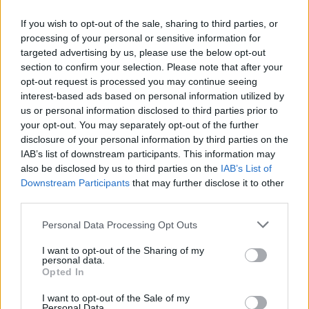
25/01/2010
If you wish to opt-out of the sale, sharing to third parties, or
processing of your personal or sensitive information for
targeted advertising by us, please use the below opt-out
Il metrò resterà aperto fino al
section to confirm your selection. Please note that after your
dieci gennaio
opt-out request is processed you may continue seeing
interest-based ads based on personal information utilized by
10/01/2010
us or personal information disclosed to third parties prior to
your opt-out. You may separately opt-out of the further
disclosure of your personal information by third parties on the
IAB’s list of downstream participants. This information may
Colosseo aperto anche a
also be disclosed by us to third parties on the
IAB’s List of
Capodanno
Downstream Participants
that may further disclose it to other
third parties.
27/12/2009
Personal Data Processing Opt Outs
I want to opt-out of the Sharing of my
Da Studio Aperto a Sky Tg24
personal data.
Opted In
15/11/2009
I want to opt-out of the Sale of my
Personal Data.