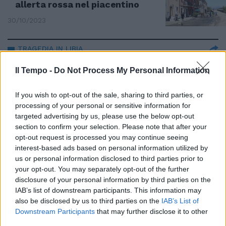
allerta rossa nel piacentino
30/10/2023
TRAGEDIA IN LIBIA
"Alluvioni nel deserto? La vera
Il Tempo -
Do Not Process My Personal Information
causa di questi disastri": parla
Sottocorona
If you wish to opt-out of the sale, sharing to third parties, or
12/09/2023
processing of your personal or sensitive information for
targeted advertising by us, please use the below opt-out
section to confirm your selection. Please note that after your
AMBIENTE
opt-out request is processed you may continue seeing
"Ignorati i piani per il territorio".
interest-based ads based on personal information utilized by
Alluvioni, l'accusa di Giordano
us or personal information disclosed to third parties prior to
your opt-out. You may separately opt-out of the further
19/05/2023
disclosure of your personal information by third parties on the
IAB’s list of downstream participants. This information may
CATASTROFE
also be disclosed by us to third parties on the
IAB’s List of
Downstream Participants
that may further disclose it to other
Alluvioni e frane in Kentucky,
third parties.
Biden dichiara lo stato