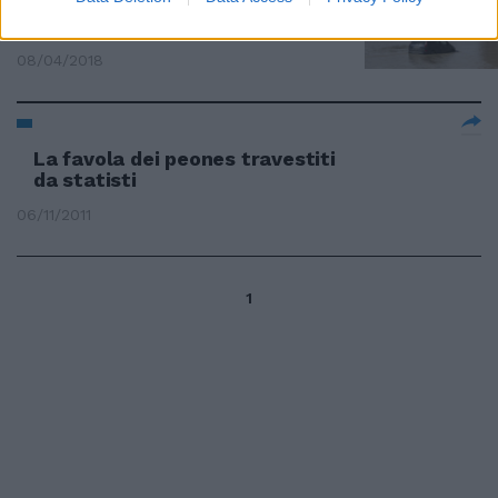
alluvioni: incubo a Roma. E il
Tevere fa paura
08/04/2018
La favola dei peones travestiti
da statisti
06/11/2011
1