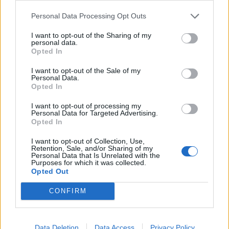
d'emergenza
Personal Data Processing Opt Outs
29/07/2022
I want to opt-out of the Sharing of my
personal data.
Opted In
EMERGENZA MALTEMPO
Auto nel fiume Bormida.
I want to opt-out of the Sale of my
Personal Data.
Dispersa una donna A Torino
Opted In
cancellata la maratona [video]
24/11/2019
I want to opt-out of processing my
Personal Data for Targeted Advertising.
Opted In
FORO ROMANO
I want to opt-out of Collection, Use,
Retention, Sale, and/or Sharing of my
Frane, alluvioni e voragini a
Personal Data that Is Unrelated with the
Roma si salvi chi può
Purposes for which it was collected.
Opted Out
31/08/2018
CONFIRM
LA CITTÀ DEI SETTE CROLLI
Voragini, frane e rischio
Data Deletion
Data Access
Privacy Policy