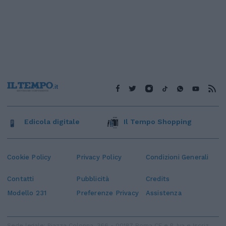
Edicola digitale
Il Tempo Shopping
Cookie Policy
Privacy Policy
Condizioni Generali
Contatti
Pubblicità
Credits
Modello 231
Preferenze Privacy
Assistenza
Sede legale: Piazza Colonna, 366 - 00187 Roma CF e P. Iva e Iscriz.