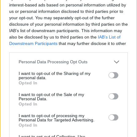
interest-based ads based on personal information utilized by
us or personal information disclosed to third parties prior to
your opt-out. You may separately opt-out of the further
Secondo omicidio in tre mesi a
disclosure of your personal information by third parties on the
Prati
IAB’s list of downstream participants. This information may
10/07/2011
also be disclosed by us to third parties on the
IAB’s List of
Downstream Participants
that may further disclose it to other
third parties.
Personal Data Processing Opt Outs
Michael Bay: il nuovo
transformers è in 3d
I want to opt-out of the Sharing of my
personal data.
12/06/2011
Opted In
I want to opt-out of the Sale of my
Personal Data.
Opted In
Delusione Pennetta Sconfitta in
tre set
I want to opt-out of processing my
Personal Data for Targeted Advertising.
30/01/2011
Opted In
I want to opt-out of Collection, Use,