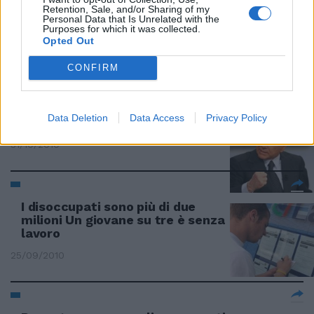
Retention, Sale, and/or Sharing of my
Personal Data that Is Unrelated with the
Disoccupazione in lieve calo ma
Purposes for which it was collected.
un giovane su tre è senza lavoro
Opted Out
08/01/2011
CONFIRM
Data Deletion
Data Access
Privacy Policy
Due o tre cose da ricordare
31/10/2010
I disoccupati sono più di due
milioni Un giovane su tre è senza
lavoro
25/09/2010