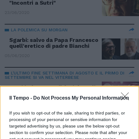
"Incontri a Sutri"
23/06/2020
LA POLEMICA SU MORGAN
Sgarbi: salvo da Papa Francesco
quell'eretico di padre Bianchi
05/06/2020
L'ULTIMO FINE SETTIMANA DI AGOSTO E IL PRIMO DI
SETTEMBRE SI VA NEL VITERBESE
Sutri in festa con il fagiolo e gli
gnocchi – 30 agosto/ 8
Il Tempo -
Do Not Process My Personal Information
settembre
31/08/2019
If you wish to opt-out of the sale, sharing to third parties, or
processing of your personal or sensitive information for
targeted advertising by us, please use the below opt-out
NUOVE CANZONI
section to confirm your selection. Please note that after your
Morgan cavalca l'onda, presto