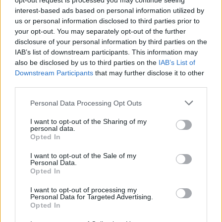
opt-out request is processed you may continue seeing
un disco. E sullo sfratto...
interest-based ads based on personal information utilized by
07/07/2019
us or personal information disclosed to third parties prior to
your opt-out. You may separately opt-out of the further
disclosure of your personal information by third parties on the
AFFITTO A 1 EURO
IAB’s list of downstream participants. This information may
also be disclosed by us to third parties on the
IAB’s List of
Sgarbi trova casa a Morgan:
Downstream Participants
"Venga a Sutri a fare lezioni di
that may further disclose it to other
musica"
third parties.
30/06/2019
Personal Data Processing Opt Outs
I want to opt-out of the Sharing of my
ADDIO AL GRUPPO
personal data.
Opted In
Parla Vittorio Sgarbi: "Basta col
cerchio magico, lascio Forza
I want to opt-out of the Sale of my
Italia"
Personal Data.
Opted In
07/10/2018
I want to opt-out of processing my
Personal Data for Targeted Advertising.
SI RACCONTA CHE ANCHE CARLO MAGNO NE MANGIAVA
Opted In
IN QUANTITÀ...