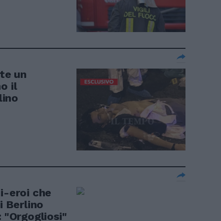
nte un
o il
lino
i-eroi che
i Berlino
: "Orgogliosi"