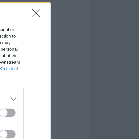
sonal or
ection to
ou may
 personal
out of the
 downstream
B’s List of