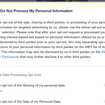
-
Do Not Process My Personal Information
to opt-out of the sale, sharing to third parties, or processing of your per
formation for targeted advertising by us, please use the below opt-out s
r selection. Please note that after your opt-out request is processed y
eing interest-based ads based on personal information utilized by us or
splode il
disclosed to third parties prior to your opt-out. You may separately opt-
semita,
losure of your personal information by third parties on the IAB’s list of
ano (Pd) a
. This information may also be disclosed by us to third parties on the
IA
Participants
that may further disclose it to other third parties.
l Data Processing Opt Outs
o opt-out of the Sharing of my personal data.
 era malato
In
o opt-out of the Sale of my Personal Data.