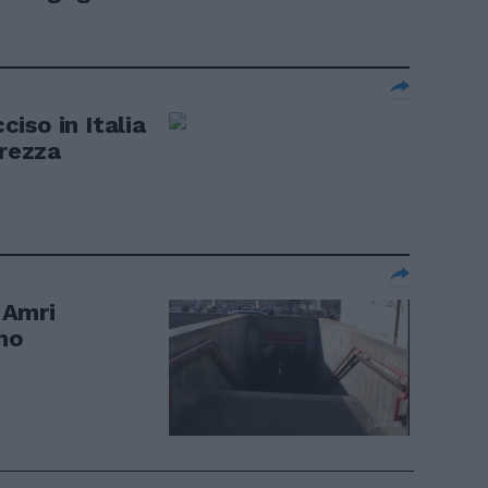
cciso in Italia
urezza
o Amri
no