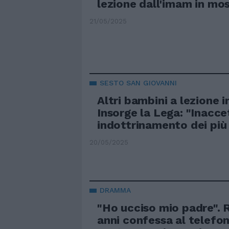
lezione dall'imam in mo
21/05/2025
SESTO SAN GIOVANNI
Altri bambini a lezione 
Insorge la Lega: "Inacce
indottrinamento dei più 
20/05/2025
DRAMMA
"Ho ucciso mio padre". 
anni confessa al telefon