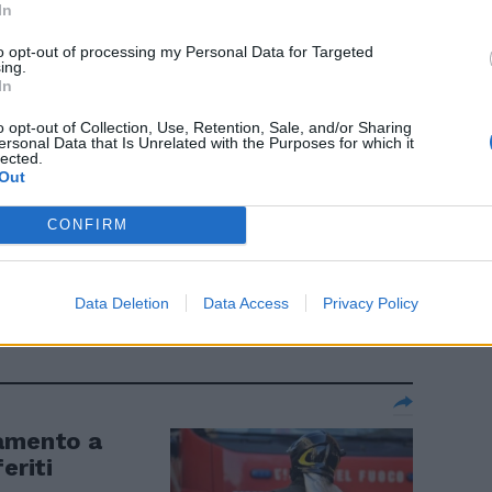
In
to opt-out of processing my Personal Data for Targeted
ing.
ro
In
nne finito
o opt-out of Collection, Use, Retention, Sale, and/or Sharing
ione
ersonal Data that Is Unrelated with the Purposes for which it
lected.
Out
CONFIRM
de lui, la
Data Deletion
Data Access
Privacy Policy
tamento a
eriti