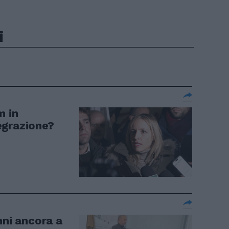
i
m in
egrazione?
nni ancora a