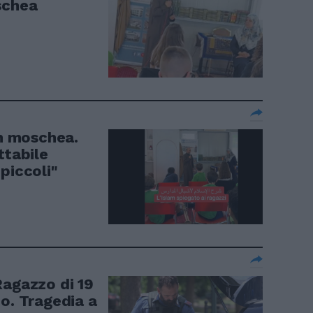
schea
in moschea.
ttabile
piccoli"
Ragazzo di 19
o. Tragedia a