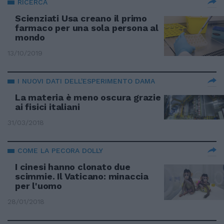
RICERCA
Scienziati Usa creano il primo
farmaco per una sola persona al
mondo
13/10/2019
I NUOVI DATI DELL'ESPERIMENTO DAMA
La materia è meno oscura grazie
ai fisici italiani
31/03/2018
COME LA PECORA DOLLY
I cinesi hanno clonato due
scimmie. Il Vaticano: minaccia
per l'uomo
28/01/2018