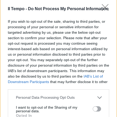
Coronavirus meno aggressivo.
Perché litigano gli scienziati
Il Tempo -
Do Not Process My Personal Information
19/05/2020
If you wish to opt-out of the sale, sharing to third parties, or
processing of your personal or sensitive information for
NATURE MEDICINE
targeted advertising by us, please use the below opt-out
Tutti i malati sviluppano
section to confirm your selection. Please note that after your
anticorpi contro il coronavirus.
opt-out request is processed you may continue seeing
Lo conferma una ricerca dalla
interest-based ads based on personal information utilized by
Cina
us or personal information disclosed to third parties prior to
your opt-out. You may separately opt-out of the further
30/04/2020
disclosure of your personal information by third parties on the
IAB’s list of downstream participants. This information may
LA PROPOSTA AL GOVERNO
also be disclosed by us to third parties on the
IAB’s List of
Downstream Participants
that may further disclose it to other
Piano per riaprire l'Italia di
third parties.
Burioni e altri 11 scienziati: "Test
a tappeto"
Personal Data Processing Opt Outs
19/04/2020
I want to opt-out of the Sharing of my
personal data.
Opted In
EMERGENZA CORONAVIRUS