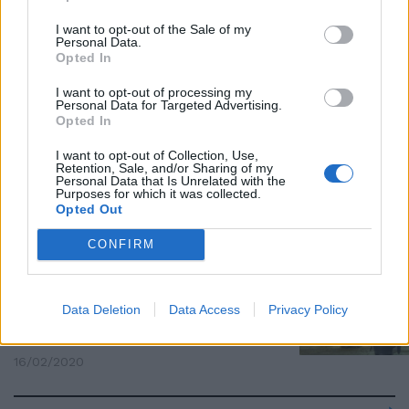
"Virus debole", "mascherine
I want to opt-out of the Sale of my
Personal Data.
inutili". Ecco tutti i clamorosi
Opted In
errori degli scienziati (VIDEO)
19/04/2020
I want to opt-out of processing my
Personal Data for Targeted Advertising.
Opted In
I CONSIGLI DELLA NONNA
I want to opt-out of Collection, Use,
Retention, Sale, and/or Sharing of my
Ma saranno davvero scienziati
Personal Data that Is Unrelated with the
quelli che ci barricano in casa?
Purposes for which it was collected.
Opted Out
12/04/2020
CONFIRM
CAMBIA IL CLIMA
I pinguini rischiano l'estinzione.
Data Deletion
Data Access
Privacy Policy
L'allarme degli scienziati fa
paura
16/02/2020