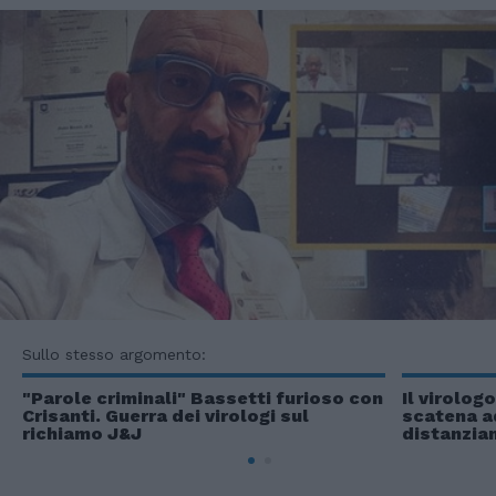
Sullo stesso argomento:
"Parole criminali" Bassetti furioso con
Il virolog
Crisanti. Guerra dei virologi sul
scatena ad
richiamo J&J
distanzia