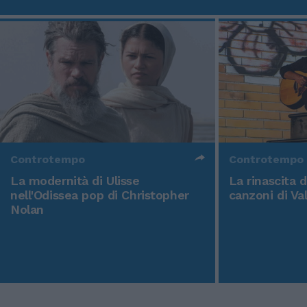
Controtempo
Controtempo
La modernità di Ulisse
La rinascita 
nell'Odissea pop di Christopher
canzoni di Va
Nolan