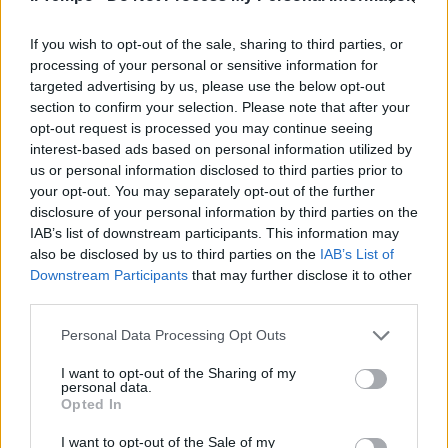
Lazio del centrodestra è
arrivata grazie ai voti delle
quattro province più piccole,
If you wish to opt-out of the sale, sharing to third parties, or
Rieti, Frosinone, Latina e Viterbo
processing of your personal or sensitive information for
targeted advertising by us, please use the below opt-out
31/03/2010
section to confirm your selection. Please note that after your
opt-out request is processed you may continue seeing
interest-based ads based on personal information utilized by
us or personal information disclosed to third parties prior to
Stella Azzurra Sfida play off con
your opt-out. You may separately opt-out of the further
Rieti
disclosure of your personal information by third parties on the
24/01/2010
IAB’s list of downstream participants. This information may
also be disclosed by us to third parties on the
IAB’s List of
Downstream Participants
that may further disclose it to other
third parties.
La Protezione Civile regionale è
Personal Data Processing Opt Outs
stata impegnata ieri su 61
incendi: 25 nella provincia di
I want to opt-out of the Sharing of my
Roma, 7 in provincia di
personal data.
Frosinone, 19 nel pontino, 9 in
Opted In
provincia di Viterbo e 1 in quella
di Rieti.
I want to opt-out of the Sale of my