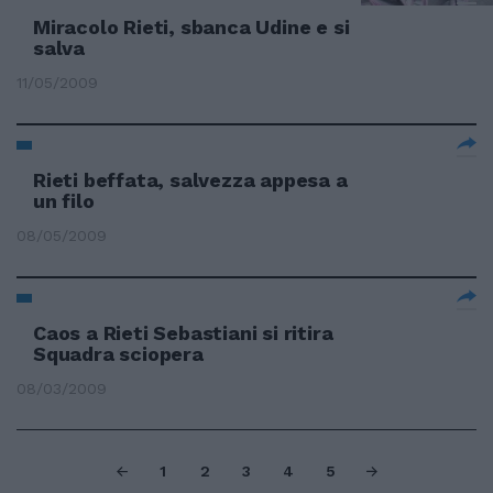
Miracolo Rieti, sbanca Udine e si
salva
11/05/2009
Rieti beffata, salvezza appesa a
un filo
08/05/2009
Caos a Rieti Sebastiani si ritira
Squadra sciopera
08/03/2009
1
2
3
4
5