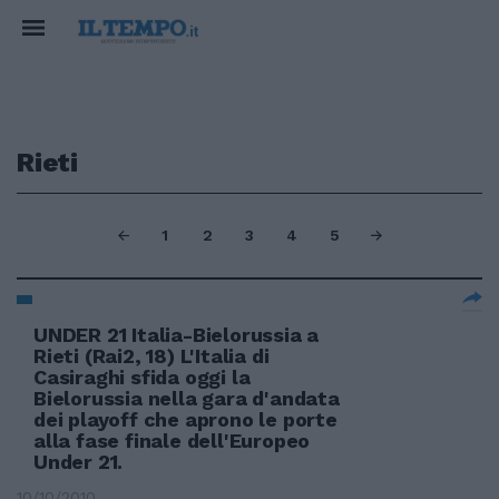
Rieti
1
2
3
4
5
UNDER 21 Italia-Bielorussia a
Rieti (Rai2, 18) L'Italia di
Casiraghi sfida oggi la
Bielorussia nella gara d'andata
dei playoff che aprono le porte
alla fase finale dell'Europeo
Under 21.
10/10/2010