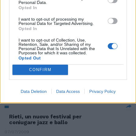
Personal Data.
30/08/2009
Opted In
I want to opt-out of processing my
Personal Data for Targeted Advertising.
Opted In
E da domani Rieti capitale del
belcanto
I want to opt-out of Collection, Use,
Retention, Sale, and/or Sharing of my
15/08/2009
Personal Data that Is Unrelated with the
Purposes for which it was collected.
Opted Out
CONFIRM
Papalia iscrive Rieti alla serie A
Roma stringe per Diaz
10/07/2009
Data Deletion
Data Access
Privacy Policy
Rieti, un nuovo festival per
coniugare jazz e ballo
07/07/2009