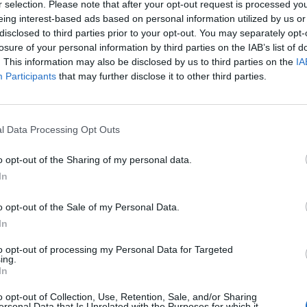
r selection. Please note that after your opt-out request is processed y
eing interest-based ads based on personal information utilized by us or
disclosed to third parties prior to your opt-out. You may separately opt-
losure of your personal information by third parties on the IAB’s list of
. This information may also be disclosed by us to third parties on the
IA
Participants
that may further disclose it to other third parties.
alle
i otto camici
l Data Processing Opt Outs
o opt-out of the Sharing of my personal data.
In
o opt-out of the Sale of my Personal Data.
In
moduli anti-
to opt-out of processing my Personal Data for Targeted
 clandestini
ing.
In
o opt-out of Collection, Use, Retention, Sale, and/or Sharing
ersonal Data that Is Unrelated with the Purposes for which it