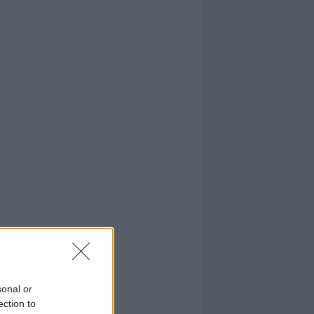
sonal or
ection to