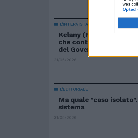
was col
Opted 
L'INTERVISTA
Kelany (FdI): "C'è un'as
che contrasta le politic
del Governo Meloni"
31/05/2026
L'EDITORIALE
Ma quale "caso isolato".
sistema
31/05/2026