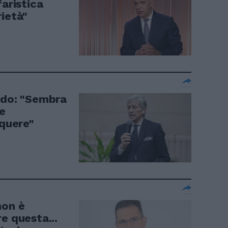
faristica
rietà"
udo: "Sembra
re
nquere"
non è
e questa...