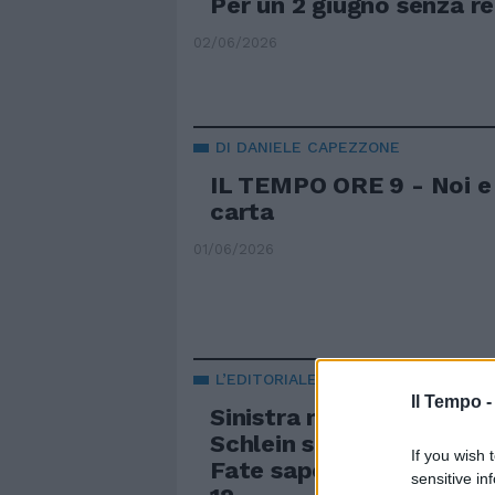
Per un 2 giugno senza re
02/06/2026
DI DANIELE CAPEZZONE
IL TEMPO ORE 9 - Noi e g
carta
01/06/2026
L’EDITORIALE DI CAPEZZONE
Il Tempo 
Sinistra muta su Raven
Schlein straparla di pat
If you wish 
Fate sapere al Pd che c
sensitive in