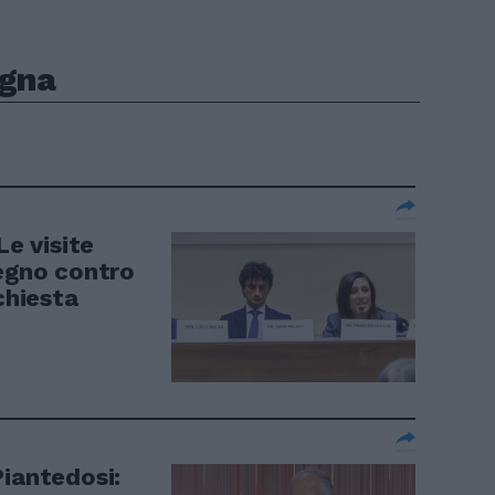
ogna
Le visite
segno contro
chiesta
Piantedosi: