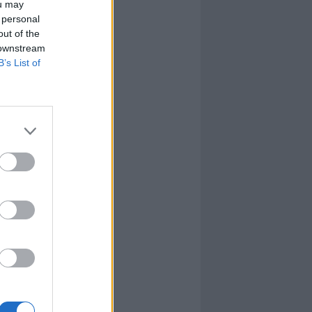
ou may
 personal
out of the
 downstream
B’s List of