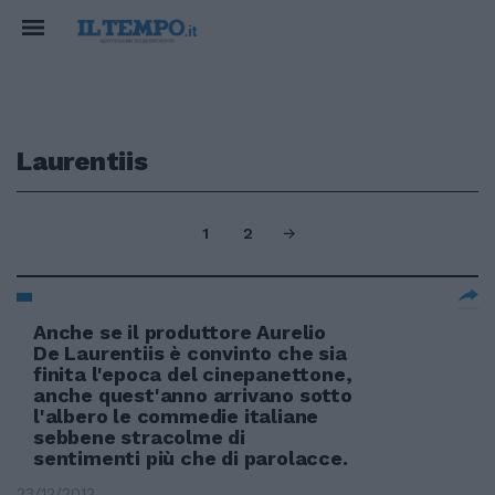
Laurentiis
1
2
Anche se il produttore Aurelio
De Laurentiis è convinto che sia
finita l'epoca del cinepanettone,
anche quest'anno arrivano sotto
l'albero le commedie italiane
sebbene stracolme di
sentimenti più che di parolacce.
23/12/2012