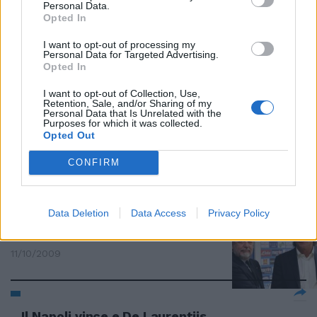
Personal Data.
DE LAURENTIIS «Montali non era
Opted In
essenziale» «Montali? Era una
figura non essenziale».
I want to opt-out of processing my
Personal Data for Targeted Advertising.
18/10/2009
Opted In
I want to opt-out of Collection, Use,
Retention, Sale, and/or Sharing of my
Personal Data that Is Unrelated with the
De Laurentiis: giusto cambiare
Purposes for which it was collected.
Ora ripartiamo da Mazzarri
Opted Out
11/10/2009
CONFIRM
Data Deletion
Data Access
Privacy Policy
De laurentiis alle prese con un
calcio vecchio
11/10/2009
Il Napoli vince e De Laurentiis