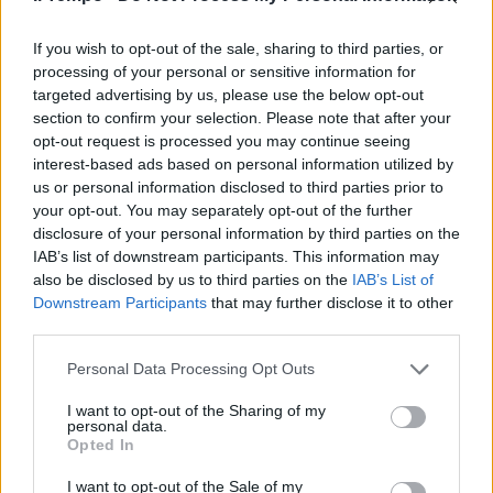
Premio Variety a De Laurentiis
If you wish to opt-out of the sale, sharing to third parties, or
«Restauro Totò e Amici miei»
processing of your personal or sensitive information for
targeted advertising by us, please use the below opt-out
05/09/2010
section to confirm your selection. Please note that after your
opt-out request is processed you may continue seeing
interest-based ads based on personal information utilized by
us or personal information disclosed to third parties prior to
De Laurentiis «Sarà una sfida
your opt-out. You may separately opt-out of the further
complicata»
disclosure of your personal information by third parties on the
31/03/2010
IAB’s list of downstream participants. This information may
also be disclosed by us to third parties on the
IAB’s List of
Downstream Participants
that may further disclose it to other
third parties.
Hunziker-De Laurentiis Amore al
Personal Data Processing Opt Outs
capolinea
08/11/2009
I want to opt-out of the Sharing of my
personal data.
Opted In
I want to opt-out of the Sale of my