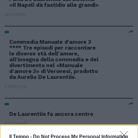
«Il Napoli dà fastidio alle grandi»
13/03/2011
Commedia Manuale d'amore 3
**** Tre episodi per raccontare
le diverse età dell'amore,
all'insegna della commedia e del
divertimento nel «Manuale
d'amore 3» di Veronesi, prodotto
da Aurelio De Laurentiis.
27/02/2011
De Laurentiis fa ancora centro
27/02/2011
Il Tempo -
Do Not Process My Personal Information