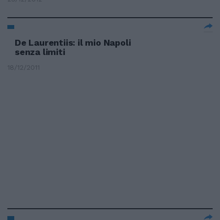
De Laurentiis: il mio Napoli
senza limiti
18/12/2011