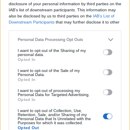
La Fratellanza Musulmana e la
disclosure of your personal information by third parties on the
marcia dell'Islam sulle
IAB’s list of downstream participants. This information may
istituzioni italiane
also be disclosed by us to third parties on the
IAB’s List of
10/06/2026
Downstream Participants
that may further disclose it to other
third parties.
TERRORISMO
Personal Data Processing Opt Outs
Italia-Hamas-Flotilla, FdI porta
I want to opt-out of the Sharing of my
l'inchiesta de Il Tempo in
personal data.
Parlamento
Opted In
10/06/2026
I want to opt-out of the Sale of my
Personal Data.
Opted In
INDAGINE GIORNALISTICA
I want to opt-out of processing my
Finanziamenti ad Hamas, il TG4
Personal Data for Targeted Advertising.
porta in tv l'inchiesta de Il
Opted In
Tempo. “Potenziale dirompente”
I want to opt-out of Collection, Use,
09/06/2026
Retention, Sale, and/or Sharing of my
Personal Data that Is Unrelated with the
Purposes for which it was collected.
Opted Out
INCHIESTA ESCLUSIVA / SECONDA PARTE