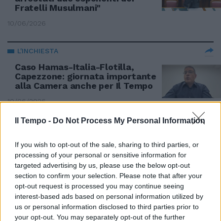
Fratelli Musulmani"
10/06/2026
L'INCHIESTA
Caso Hamas-Italia-Flotilla,
Capezzone: giornata importante
alla Camera anche per Il Tempo
10/06/2026
Il Tempo -
Do Not Process My Personal Information
FINANZIAMENTI INVISIBILI
Hawala, il sistema usato da
If you wish to opt-out of the sale, sharing to third parties, or
trafficanti e terroristi per
processing of your personal or sensitive information for
muovere il denaro
targeted advertising by us, please use the below opt-out
section to confirm your selection. Please note that after your
10/06/2026
opt-out request is processed you may continue seeing
interest-based ads based on personal information utilized by
us or personal information disclosed to third parties prior to
LEGAMI CON HAMAS
your opt-out. You may separately opt-out of the further