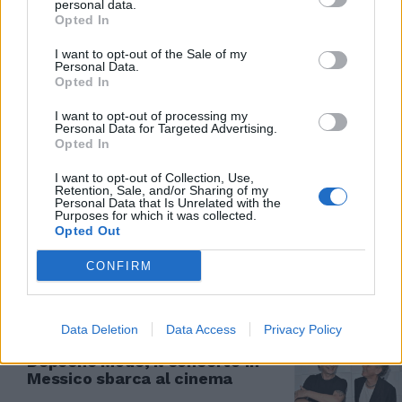
personal data.
Opted In
FRANCIA
I want to opt-out of the Sale of my
Personal Data.
Addio a Brigitte Bardot. Da sex
Opted In
symbol alle battaglie per i diritti
degli animali
I want to opt-out of processing my
Personal Data for Targeted Advertising.
28/12/2025
Opted In
I want to opt-out of Collection, Use,
MITO AMERICANO
Retention, Sale, and/or Sharing of my
Personal Data that Is Unrelated with the
Purposes for which it was collected.
Sylvester Stallone rivuole la
Opted Out
statua di Rocky regalata a
Philadelphia
CONFIRM
11/12/2025
Data Deletion
Data Access
Privacy Policy
MUSICA
Depeche Mode, il concerto in
Messico sbarca al cinema