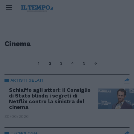
Cinema
1
2
3
4
5
ARTISTI GELATI
Schiaffo agli attori: il Consiglio
di Stato blinda i segreti di
Netflix contro la sinistra del
cinema
30/06/2026
TECNOLOGIA