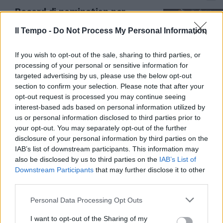
Record di nomination per
Sinners. Tutti i film, attori e
registi in lizza
Il Tempo -
Do Not Process My Personal Information
22/01/2026
If you wish to opt-out of the sale, sharing to third parties, or
processing of your personal or sensitive information for
DA RECORD
targeted advertising by us, please use the below opt-out
section to confirm your selection. Please note that after your
“Buen Camino” si mangia Avatar:
opt-out request is processed you may continue seeing
in 24 giorni è il film con il
interest-based ads based on personal information utilized by
maggiore incasso di sempre in
Italia
us or personal information disclosed to third parties prior to
your opt-out. You may separately opt-out of the further
18/01/2026
disclosure of your personal information by third parties on the
IAB’s list of downstream participants. This information may
also be disclosed by us to third parties on the
IAB’s List of
SAINT TROPEZ
Downstream Participants
that may further disclose it to other
Brigitte Bardot uccisa da un
third parties.
tumore. Il marito: "Troppa
sofferenza, diceva che voleva
Personal Data Processing Opt Outs
andarsene"
I want to opt-out of the Sharing of my
07/01/2026