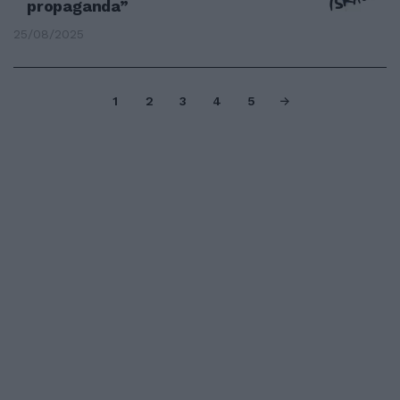
propaganda”
25/08/2025
1
2
3
4
5