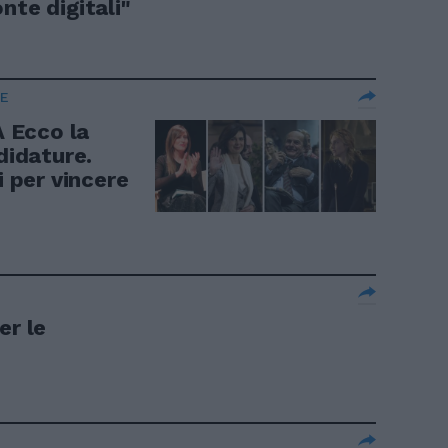
nte digitali"
RE
 Ecco la
didature.
i per vincere
er le