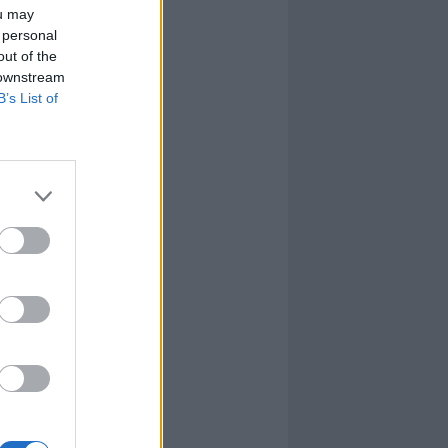
ou may
 personal
out of the
 downstream
B’s List of