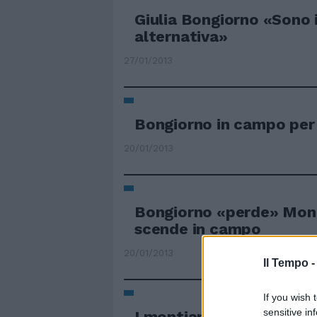
Giulia Bongiorno «Sono i
alternativa»
27/01/2013
Bongiorno in campo per 
20/01/2013
Bongiorno «perde» Mont
scende in campo
20/01/2013
Il Tempo 
If you wish 
sensitive in
I montiani puntano sull