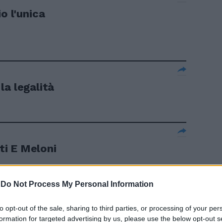
o l'unica
la legalità
i E Meloni
-
Do Not Process My Personal Information
to opt-out of the sale, sharing to third parties, or processing of your per
formation for targeted advertising by us, please use the below opt-out s
a Bongiorno