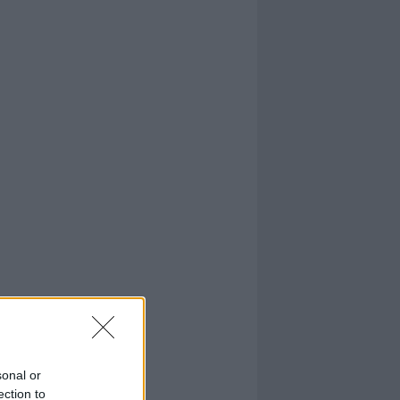
sonal or
ection to