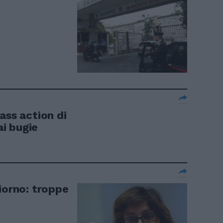
ass action di
ai bugie
iorno: troppe