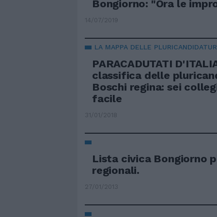
Bongiorno: "Ora le impro
14/07/2019
LA MAPPA DELLE PLURICANDIDATU
PARACADUTATI D'ITALIA
classifica delle plurican
Boschi regina: sei colleg
facile
31/01/2018
Lista civica Bongiorno p
regionali.
27/01/2013