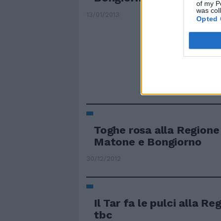
of my P
was col
13/01/2013
Opted 
Toghe rosa alla Regione 
Matone e Bongiorno
30/12/2012
Il Tar fa le pulci alla Re
tbc