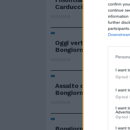
confirm you
Carducci (Udc): candida
continue se
information 
13/01/2013
further disc
participants
Downstream 
Oggi vertice decisivo per
Bongiorno
Persona
13/01/2013
I want t
Opted 
Assalto degli ex Polverini
I want t
Bongiorno
Opted 
13/01/2013
I want 
Advertis
Opted 
Bongiorno in campo. Pd
I want t