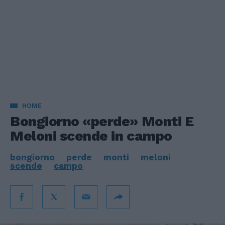
HOME
Bongiorno «perde» Monti E
Meloni scende in campo
bongiorno
perde
monti
meloni
scende
campo