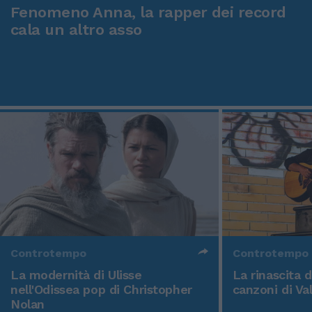
Fenomeno Anna, la rapper dei record
cala un altro asso
Controtempo
Controtempo
La modernità di Ulisse
La rinascita 
nell'Odissea pop di Christopher
canzoni di Va
Nolan