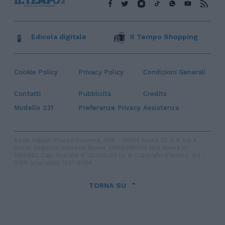
Edicola digitale
Il Tempo Shopping
Cookie Policy
Privacy Policy
Condizioni Generali
Contatti
Pubblicità
Credits
Modello 231
Preferenze Privacy
Assistenza
Sede legale: Piazza Colonna, 366 - 00187 Roma CF e P. Iva e
Iscriz. Registro Imprese Roma: 13486391009 REA Roma n°
1450962 Cap. Sociale € 25.000,00 i.v. © Copyright IlTempo. Srl -
ISSN (sito web): 1721-4084
TORNA SU