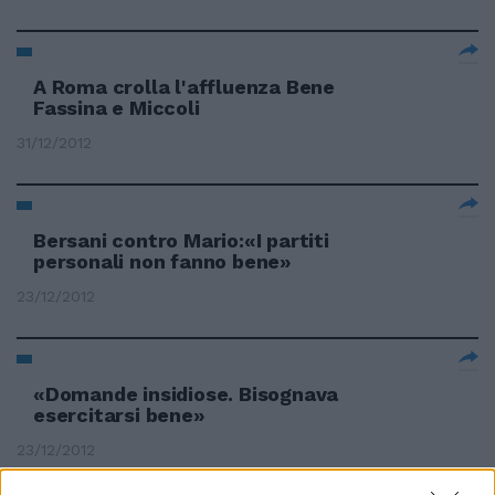
A Roma crolla l'affluenza Bene
Fassina e Miccoli
31/12/2012
Bersani contro Mario:«I partiti
personali non fanno bene»
23/12/2012
«Domande insidiose. Bisognava
esercitarsi bene»
23/12/2012