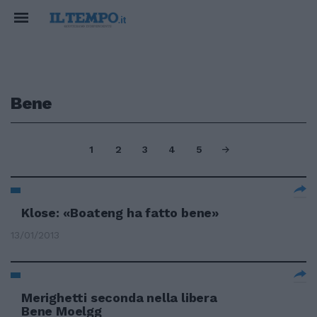
Bene
1
2
3
4
5
Klose: «Boateng ha fatto bene»
13/01/2013
Merighetti seconda nella libera
Bene Moelgg