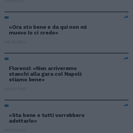
13/01/2013
«Ora sto bene e da qui non mi
muovo Io ci credo»
06/01/2013
Florenzi: «Non arriveremo
stanchi alla gara col Napoli:
stiamo bene»
06/01/2013
«Sta bene e tutti vorrebbero
adottarlo»
06/01/2013