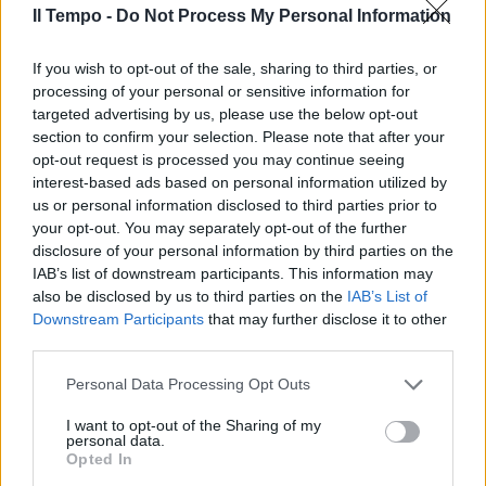
Il Tempo -
Do Not Process My Personal Information
Adriano Serafini Chiudere bene
If you wish to opt-out of the sale, sharing to third parties, or
l'anno, per ripartire alla grande
in quello successivo.
processing of your personal or sensitive information for
targeted advertising by us, please use the below opt-out
23/12/2012
section to confirm your selection. Please note that after your
opt-out request is processed you may continue seeing
interest-based ads based on personal information utilized by
us or personal information disclosed to third parties prior to
Da un lato c'è la ragion di Stato,
your opt-out. You may separately opt-out of the further
dall'altra il legittimo orgoglio di
disclosure of your personal information by third parties on the
chi, nel bene e nel male, ha
IAB’s list of downstream participants. This information may
tenuto tra le mani i fili del
also be disclosed by us to third parties on the
IAB’s List of
potere per quasi vent'anni.
Downstream Participants
that may further disclose it to other
16/12/2012
third parties.
Personal Data Processing Opt Outs
I want to opt-out of the Sharing of my
«Il boemo sta cambiando. E fa
personal data.
bene»
Opted In