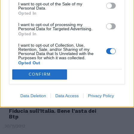
09/12/2012
I want to opt-out of the Sale of my
Personal Data.
Opted In
I want to opt-out of processing my
«Silvio? Lo vedrei bene sulla
Personal Data for Targeted Advertising.
panchina del Milan»
Opted In
02/12/2012
I want to opt-out of Collection, Use,
Retention, Sale, and/or Sharing of my
Personal Data that Is Unrelated with the
Purposes for which it was collected.
Opted Out
Il tecnico duro «Mauro deve
curarsi bene»
CONFIRM
02/12/2012
Data Deletion
Data Access
Privacy Policy
Fiducia sull'Italia. Bene l'asta dei
Btp
30/11/2012