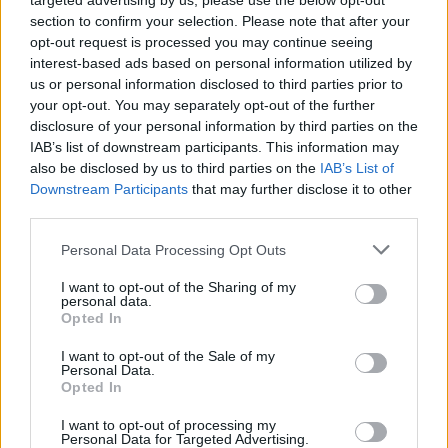
targeted advertising by us, please use the below opt-out
section to confirm your selection. Please note that after your
Balotelli alla corte di Mancini
opt-out request is processed you may continue seeing
"Non sono un bad boy"
interest-based ads based on personal information utilized by
22/08/2010
us or personal information disclosed to third parties prior to
your opt-out. You may separately opt-out of the further
disclosure of your personal information by third parties on the
IAB’s list of downstream participants. This information may
Università, sì del Senato alla
also be disclosed by us to third parties on the
IAB’s List of
riforma Stop a rettori e
Downstream Participants
that may further disclose it to other
ricercatori a vita
third parties.
31/07/2010
Personal Data Processing Opt Outs
I want to opt-out of the Sharing of my
personal data.
Opted In
La Rai dice addio alla moviola
Episodi dubbi: arriva la
I want to opt-out of the Sale of my
Cassazione
Personal Data.
Opted In
31/07/2010
I want to opt-out of processing my
Personal Data for Targeted Advertising.