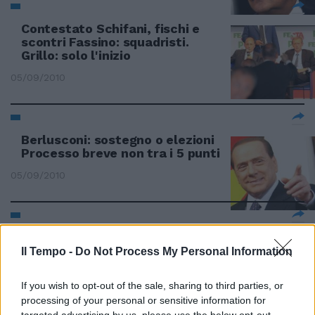
Contestato Schifani, fischi e
scontri Fassino: squadristi.
Grillo: solo l'inizio
05/09/2010
Berlusconi: sostegno o elezioni
Processo breve non tra i 5 punti
05/09/2010
Da Famiglia Cristiana stop alla
politica degli stracci
Il Tempo -
Do Not Process My Personal Information
22/08/2010
If you wish to opt-out of the sale, sharing to third parties, or
processing of your personal or sensitive information for