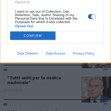
Opted In
Rai, addio alla moviola Arriva la
I want to opt-out of Collection, Use,
Cassazione
Retention, Sale, and/or Sharing of my
Personal Data that Is Unrelated with the
31/07/2010
Purposes for which it was collected.
Opted Out
CONFIRM
Via libera alla Manovra: tutte le
misure
Data Deletion
Data Access
Privacy Policy
29/07/2010
"Tutti uniti per la nostra
nazionale"
27/06/2010