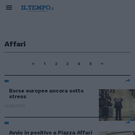
Affari
1
2
3
4
5
Borse europee ancora sotto
stress
11/09/2011
Avvio in positivo a Piazza Affari