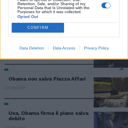
Retention, Sale, and/or Sharing of my
Piazza Affari maglia nera
Personal Data that Is Unrelated with the
Purposes for which it was collected.
27/08/2011
Opted Out
CONFIRM
Ancora incubo a Piazza Affari
Quirinale in allarme
Data Deletion
Data Access
Privacy Policy
07/08/2011
Obama non salva Piazza Affari
07/08/2011
Usa, Obama firma il piano salva
debito
07/08/2011