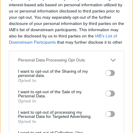
annullato i guadagni di Piazza
interest-based ads based on personal information utilized by
Affari che pure era partita bene
us or personal information disclosed to third parties prior to
sull'onda dei rialzi dei titoli
your opt-out. You may separately opt-out of the further
bancari e della Fiat
disclosure of your personal information by third parties on the
27/08/2011
IAB’s list of downstream participants. This information may
also be disclosed by us to third parties on the
IAB’s List of
Downstream Participants
that may further disclose it to other
third parties.
Borsa: Piazza Affari
Personal Data Processing Opt Outs
"altalenante"
27/08/2011
I want to opt-out of the Sharing of my
personal data.
Opted In
I want to opt-out of the Sale of my
Personal Data.
Borse, Piazza Affari apre in
Opted In
rialzo
27/08/2011
I want to opt-out of processing my
Personal Data for Targeted Advertising.
Opted In
I want to opt-out of Collection, Use,