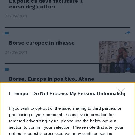
La politica deve facilitare il
corso degli affari
04/09/2011
Borse europee in ribasso
04/09/2011
Borse, Europa in positivo, Atene
+12%, Wall Street apre in attivo
Il Tempo -
Do Not Process My Personal Information
31/08/2011
If you wish to opt-out of the sale, sharing to third parties, or
processing of your personal or sensitive information for
Il tonfo di Francoforte nel
targeted advertising by us, please use the below opt-out
pomeriggio ha trascinato al
section to confirm your selection. Please note that after your
ribasso tutta Europa e ha
opt-out request is processed you may continue seeing