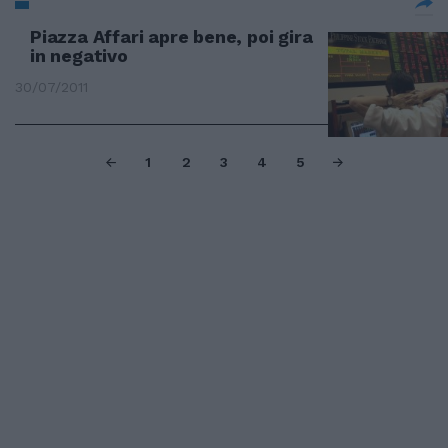
Piazza Affari apre bene, poi gira
in negativo
30/07/2011
1
2
3
4
5