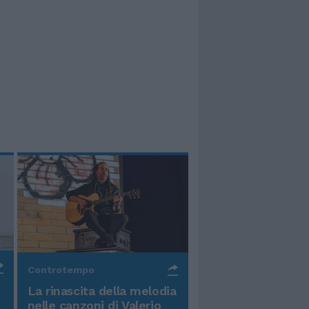
Controtempo
La rinascita della melodia
nelle canzoni di Valerio