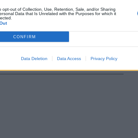
asmo e delle certezze che abbiamo
o opt-out of Collection, Use, Retention, Sale, and/or Sharing
 Possibilmente giocando questa gara senza
ersonal Data that Is Unrelated with the Purposes for which it
ondizionare da quella di mercoledì in
lected.
Out
a, sempre contro i rossoneri a San Siro:
nte alla vigilia dell'Udinese qualcuno
CONFIRM
 "bisogna pensare al Milan". Io non sono
La partita che viene prima è sempre la più
 fermo restando che un allenatore debba
Data Deletion
Data Access
Privacy Policy
apevole dei tanti impegni".