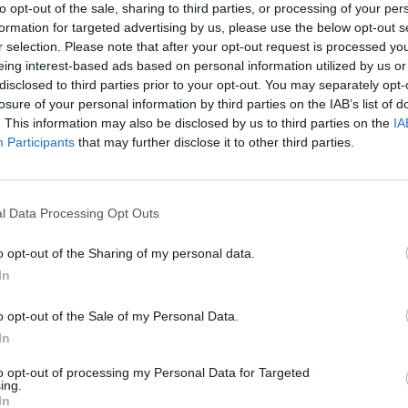
e con il Genoa all'Olimpico lunedì 5
to opt-out of the sale, sharing to third parties, or processing of your per
n attacco dovrebbe spuntarla Nani su
formation for targeted advertising by us, please use the below opt-out s
rson, sulla trequarti comanderà Luis
r selection. Please note that after your opt-out request is processed y
 secondo ballottaggio di formazione invece
eing interest-based ads based on personal information utilized by us or
a difesa, dove Caceres è pronto al sorpasso
disclosed to third parties prior to your opt-out. You may separately opt-
losure of your personal information by third parties on the IAB’s list of
Il tecnico ha chiesto ai suoi massima
Le
. This information may also be disclosed by us to third parties on the
IA
one, lo ha spiegato nel pomeriggio in
da
Participants
that may further disclose it to other third parties.
Rudy Giuliani a Come States?
tampa: “La classifica è sotto gli occhi di
Le
Trump, Meloni e la strategia
liorata ma dovremo affrontare tutte le
americana
endo che quella che viene è sempre la più
 Voglio una Lazio affamata, perché per
l Data Processing Opt Outs
an Siro servirà un'impresa: occorre la gara
erché se guardiamo la qualità dell'organico
o opt-out of the Sharing of my personal data.
obabilmente è secondo solo alla Juventus.
In
e abbiamo tenuto un grande ritmo che
fermare. Probabilmente alla vigilia del
o opt-out of the Sale of my Personal Data.
 nessuno avrebbe scommesso che
In
ssere in lotta con Roma e Inter, invece
to opt-out of processing my Personal Data for Targeted
opra di loro. Abbiamo l'obbligo di
ing.
ino alla fine, continuando sull'onda
In