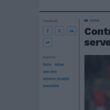
HOME
Condividi:
Contr
serve
Esplora:
lazio
milan
san siro
simone inzaghi
immobile