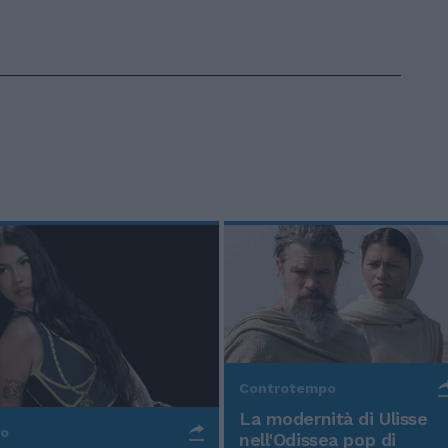
Controtempo
La modernità di Ulisse
po
nell'Odissea pop di