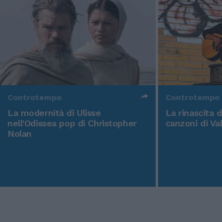
Controtempo
Controtempo
La modernità di Ulisse
La rinascita 
nell'Odissea pop di Christopher
canzoni di Va
Nolan