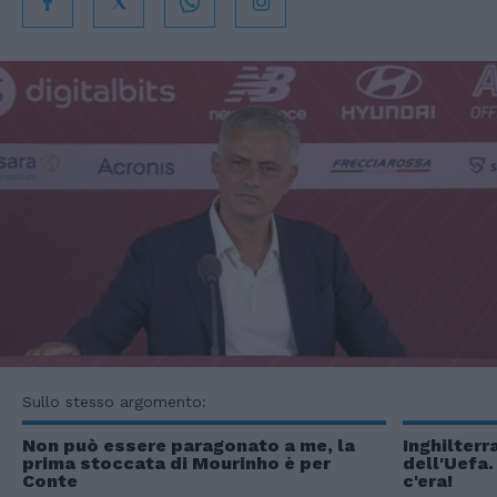
Sullo stesso argomento:
Non può essere paragonato a me, la
Inghilterr
prima stoccata di Mourinho è per
dell'Uefa.
Conte
c'era!