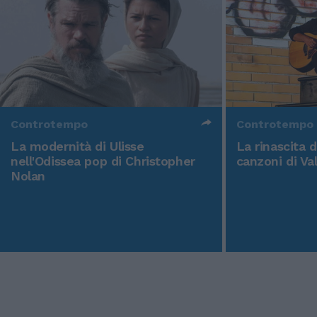
Controtempo
Controtempo
La modernità di Ulisse
La rinascita 
nell'Odissea pop di Christopher
canzoni di Va
Nolan