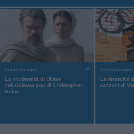
Controtempo
Controtempo
La modernità di Ulisse
La rinascita 
nell'Odissea pop di Christopher
canzoni di Va
Nolan