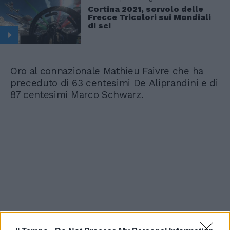
Cortina 2021, sorvolo delle
Frecce Tricolori sui Mondiali
di sci
Oro al connazionale Mathieu Faivre che ha
preceduto di 63 centesimi De Aliprandini e di
87 centesimi Marco Schwarz.