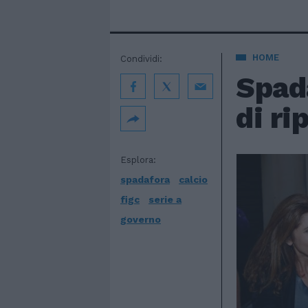
HOME
Condividi:
Spada
di ri
Esplora:
spadafora
calcio
figc
serie a
governo