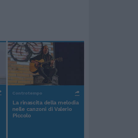
Controtempo
La rinascita della melodia
nelle canzoni di Valerio
Piccolo