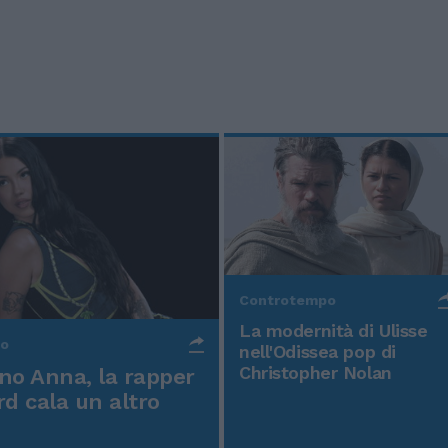
Controtempo
La modernità di Ulisse
po
nell'Odissea pop di
Christopher Nolan
o Anna, la rapper
rd cala un altro