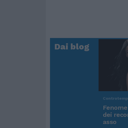
Dai blog
Controtem
Fenomen
dei reco
asso