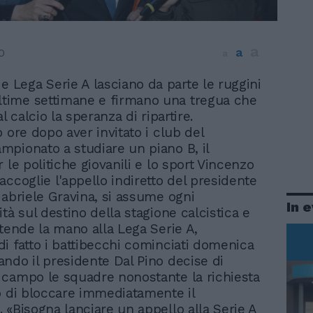
a
a
0
a
e Lega Serie A lasciano da parte le ruggini
ultime settimane e firmano una tregua che
al calcio la speranza di ripartire.
 ore dopo aver invitato i club del
pionato a studiare un piano B, il
 le politiche giovanili e lo sport Vincenzo
accoglie l'appello indiretto del presidente
Gabriele Gravina, si assume ogni
In 
tà sul destino della stagione calcistica e
 tende la mano alla Lega Serie A,
i fatto i battibecchi cominciati domenica
ndo il presidente Dal Pino decise di
campo le squadre nonostante la richiesta
o di bloccare immediatamente il
 «Bisogna lanciare un appello alla Serie A