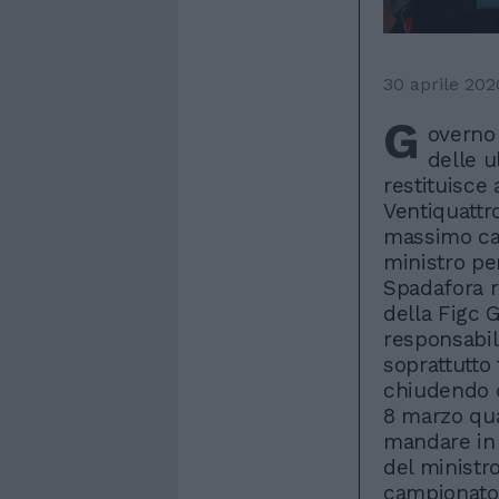
30 aprile 202
G
overno 
delle 
restituisce 
Ventiquattro
massimo cam
ministro per
Spadafora r
della Figc 
responsabili
soprattutto
chiudendo d
8 marzo qua
mandare in 
del ministr
campionato.