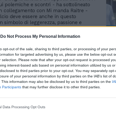
qui polemiche e scontri - ha sottolineato
n collegamento con Mi manda Raitre -
alcio deve essere anche in questo
 simbolo di leggerezza, passione e
tendo da questa considerazione il ministro
Le
 ha tratteggiato lo scenario attuale del
-
Do Not Process My Personal Information
da
iano, che spera di poter tornare in campo
Rudy Giuliani a Come States?
Le
namenti il prima possibile (sfumata la data
Trump, Meloni e la strategia
to opt-out of the sale, sharing to third parties, or processing of your per
, l'obiettivo resta ora lunedì 18) e poi
americana
formation for targeted advertising by us, please use the below opt-out s
 ultime dodici giornate (più alcuni
r selection. Please note that after your opt-out request is processed y
r portare a termine la stagione. «In questi
eing interest-based ads based on personal information utilized by us or
mitato tecnico scientifico sta incontrando
disclosed to third parties prior to your opt-out. You may separately opt-
mponenti del mondo del calcio, non solo la
losure of your personal information by third parties on the IAB’s list of
vere approfondimenti sul protocollo
. This information may also be disclosed by us to third parties on the
IA
Participants
that may further disclose it to other third parties.
- ha spiegato Spadafora - Se verrà trovata
, gli allenamenti potranno riprendere e
 una ricaduta positiva anche sulla
partenza del campionato. Viceversa sarà il
l Data Processing Opt Outs
ecretare, per motivi di evidente