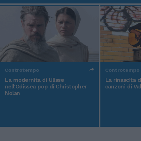
Controtempo
Controtempo
La modernità di Ulisse
La rinascita 
nell'Odissea pop di Christopher
canzoni di Va
Nolan