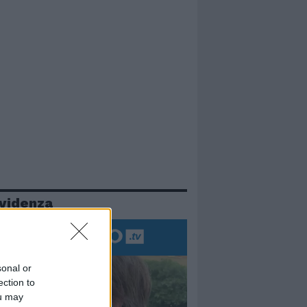
evidenza
sonal or
ection to
ou may