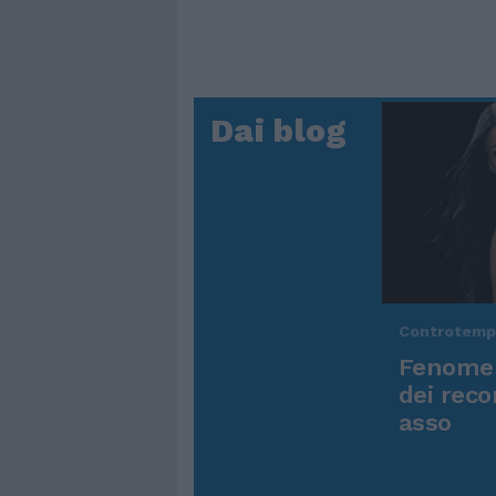
Dai blog
Controtem
Fenomen
dei reco
asso