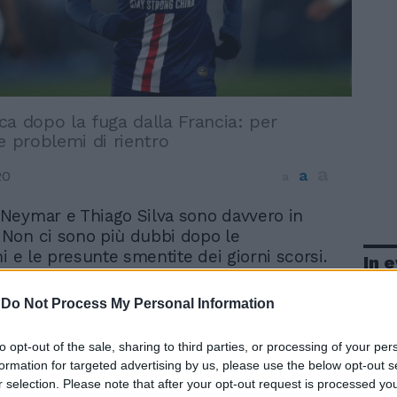
erca dopo la fuga dalla Francia: per
e problemi di rientro
a
a
20
a
e Neymar e Thiago Silva sono davvero in
. Non ci sono più dubbi dopo le
i e le presunte smentite dei giorni scorsi.
In 
 l'ex Milan, con il permesso e il
i allenamento del club, sono tornati in
-
Do Not Process My Personal Information
ttaccante, scrive la stampa brasiliana, si è
lla sua villa di Mangaratiba, località nei
to opt-out of the sale, sharing to third parties, or processing of your per
o de Janeiro, famosa in Italia per aver
formation for targeted advertising by us, please use the below opt-out s
itiro degli azzurri di Prandelli nel
r selection. Please note that after your opt-out request is processed y