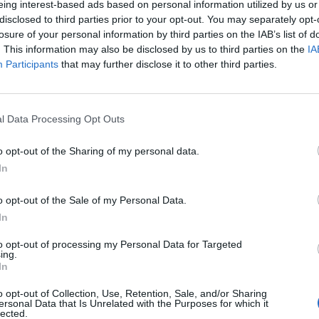
e Mondiale del 2014. Il Psg, però, sarebbe
eing interest-based ads based on personal information utilized by us or
 per i possibili problemi che potrebbe
disclosed to third parties prior to your opt-out. You may separately opt-
r (che a differenza di Thiago Silva non è
losure of your personal information by third parties on the IAB’s list of
) al momento di rientrare in Francia, viste
. This information may also be disclosed by us to third parties on the
IA
Participants
that may further disclose it to other third parties.
oni prese per l'emergenza coronavirus.
Le
da
Rudy Giuliani a Come States?
Le
l Data Processing Opt Outs
Trump, Meloni e la strategia
americana
o opt-out of the Sharing of my personal data.
In
o opt-out of the Sale of my Personal Data.
In
to opt-out of processing my Personal Data for Targeted
ing.
In
o opt-out of Collection, Use, Retention, Sale, and/or Sharing
ersonal Data that Is Unrelated with the Purposes for which it
lected.