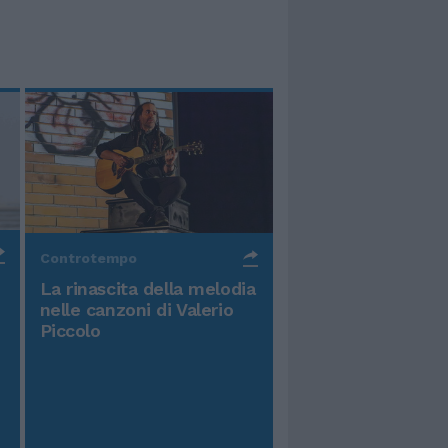
Controtempo
La rinascita della melodia
nelle canzoni di Valerio
Piccolo