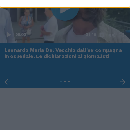
00:00
01:16
Leonardo Maria Del Vecchio dall'ex compagna
in ospedale. Le dichiarazioni ai giornalisti