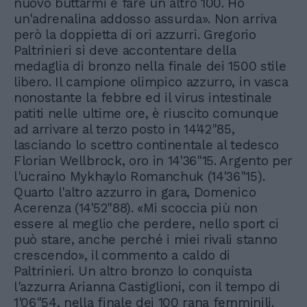
nuovo buttarmi e fare un altro 100. Ho
un'adrenalina addosso assurda». Non arriva
però la doppietta di ori azzurri. Gregorio
Paltrinieri si deve accontentare della
medaglia di bronzo nella finale dei 1500 stile
libero. Il campione olimpico azzurro, in vasca
nonostante la febbre ed il virus intestinale
patiti nelle ultime ore, è riuscito comunque
ad arrivare al terzo posto in 14'42"85,
lasciando lo scettro continentale al tedesco
Florian Wellbrock, oro in 14'36"15. Argento per
l'ucraino Mykhaylo Romanchuk (14'36"15).
Quarto l'altro azzurro in gara, Domenico
Acerenza (14'52"88). «Mi scoccia più non
essere al meglio che perdere, nello sport ci
può stare, anche perché i miei rivali stanno
crescendo», il commento a caldo di
Paltrinieri. Un altro bronzo lo conquista
l'azzurra Arianna Castiglioni, con il tempo di
1'06"54, nella finale dei 100 rana femminili.