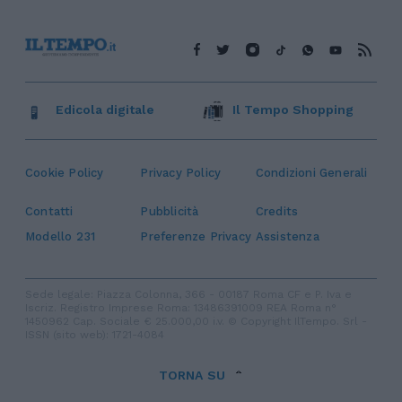
Edicola digitale
Il Tempo Shopping
Cookie Policy
Privacy Policy
Condizioni Generali
Contatti
Pubblicità
Credits
Modello 231
Preferenze Privacy
Assistenza
Sede legale: Piazza Colonna, 366 - 00187 Roma CF e P. Iva e
Iscriz. Registro Imprese Roma: 13486391009 REA Roma n°
1450962 Cap. Sociale € 25.000,00 i.v. © Copyright IlTempo. Srl -
ISSN (sito web): 1721-4084
TORNA SU