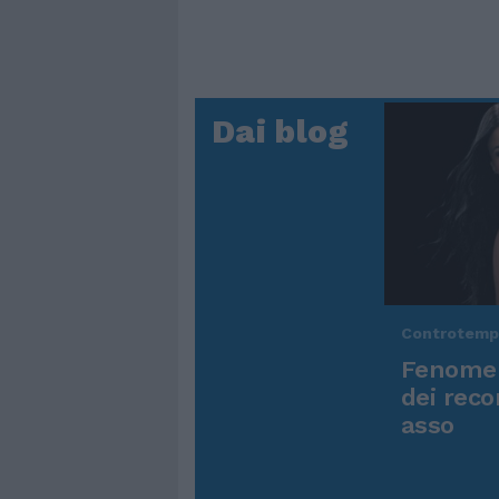
Dai blog
Controtem
Fenomen
dei reco
asso