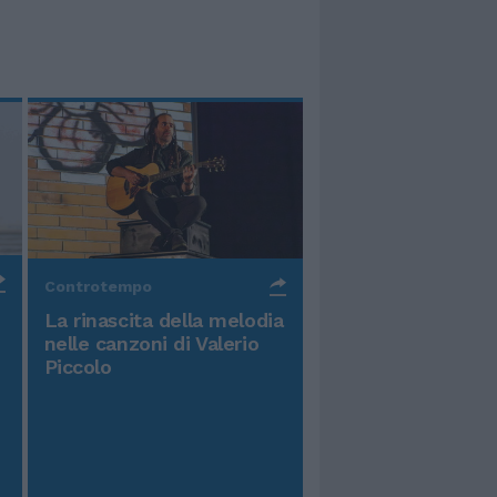
Controtempo
La rinascita della melodia
nelle canzoni di Valerio
Piccolo