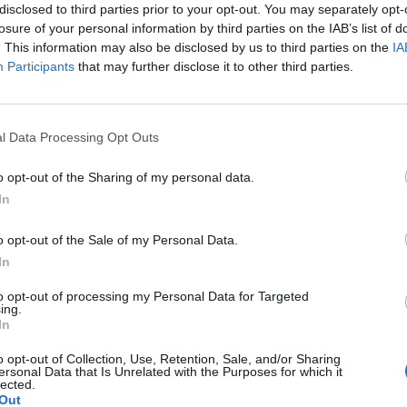
obabilmente lontano da Roma. Proverà a
disclosed to third parties prior to your opt-out. You may separately opt-
 contratto invece Lucas Biglia, oggi è
losure of your personal information by third parties on the IAB’s list of
Roma l'agente Montepaone, nelle
. This information may also be disclosed by us to third parties on the
IA
e potrebbe incontrare la dirigenza. Tra le
Participants
that may further disclose it to other third parties.
no sempre 500 mila euro, oltre a diverse
ressate (Atletico Madrid, Siviglia, Celta
Le
cia in Spagna; Atlanta United negli Stati
da
l Data Processing Opt Outs
Rudy Giuliani a Come States?
so Juventus-Lazio: è praticamente out
Le
Trump, Meloni e la strategia
n fastidioso affaticamento muscolare, non
o opt-out of the Sharing of my personal data.
americana
c per squalifica, Inzaghi passerà al 4-3-3.
In
azio a Patric, mentre a sinistra si muoverà
tro fiducia alla coppia De Vrij-Wallace. A
o opt-out of the Sale of my Personal Data.
 le scelte sono scontate: giocheranno
In
ia e Milinkovic Savic. In attacco sono sicuri
mmobile e Felipe Anderso. Il giovane
to opt-out of processing my Personal Data for Targeted
ing.
vece è in ballottaggio con Luis Alberto:
In
erò dovrebbe spuntarla proprio l'ex
o opt-out of Collection, Use, Retention, Sale, and/or Sharing
ersonal Data that Is Unrelated with the Purposes for which it
lected.
Out