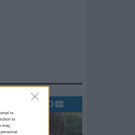
evidenza
sonal or
ection to
ou may
 personal