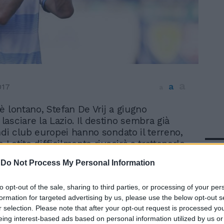
a
a
017
a
 è lontano, Stefan De Vrij a giugno
lasciare la Lazio. Il destino sembra già
andi club europei hanno sondato il terreno,
e Lotito difficilmente riuscirà a trattenerlo.
In 
o valuta tanto, quasi 40 milioni di euro,
-
Do Not Process My Personal Information
tto in scadenza nel 2018 rischia di far
otevolmente il prezzo del cartellino.
to opt-out of the sale, sharing to third parties, or processing of your per
nchester Utd, Tottehnam, Borussia
formation for targeted advertising by us, please use the below opt-out s
aris Saint Germain, Atletico Madrid, Milan
r selection. Please note that after your opt-out request is processed y
eranno presto alla porta, il futuro è in
eing interest-based ads based on personal information utilized by us or