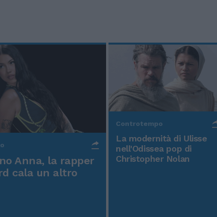
Controtempo
La modernità di Ulisse
po
nell'Odissea pop di
Christopher Nolan
o Anna, la rapper
rd cala un altro