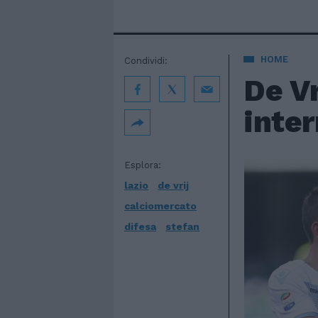
HOME
Condividi:
De Vr
inter
Esplora:
lazio
de vrij
calciomercato
difesa
stefan