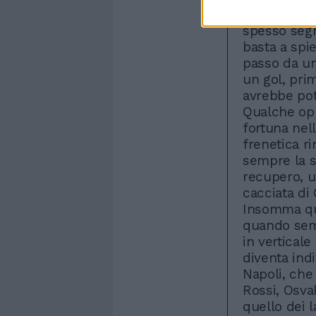
della socie
spesso segn
basta a spi
passo da un
un gol, pri
avrebbe potu
Qualche opp
fortuna nell
frenetica ri
sempre la s
recupero, u
cacciata di 
Insomma qu
quando semb
in vertical
diventa indi
Napoli, che
Rossi, Osva
quello dei l