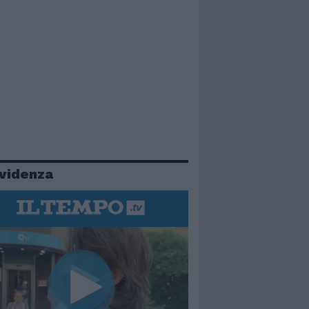
evidenza