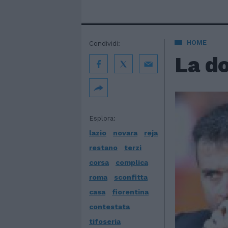
HOME
Condividi:
La do
Esplora:
lazio
novara
reja
restano
terzi
corsa
complica
roma
sconfitta
casa
fiorentina
contestata
tifoseria