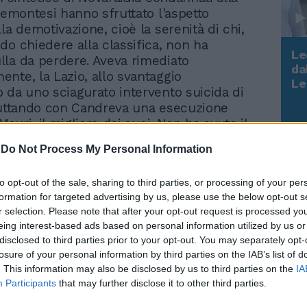
piemontesi hanno sfruttato l'aspetto
la demotivazione, cioè la serenità di chi,
do chiedere alla classifica, non ha
Le
la da perdere. Aveva rimediato
da
nte, la Lazio, allo svantaggio
Rudy Giuliani a Come States?
Le
 da uno sciagurato intervento suicida di
Trump, Meloni e la strategia
ruttando con Candreva una esecuzione
americana
 Mauri, il migliore dei suoi. Non ha avuto il
tterci una pezza, invece, quando nel
-
Do Not Process My Personal Information
agia di Mascara l'ha risospinta sott'acqua.
 giornata che avrebbe dovuto rendere più
to opt-out of the sale, sharing to third parties, or processing of your per
il vantaggio sulle altre pretendenti alla
formation for targeted advertising by us, please use the below opt-out s
 ha sperperato buona parte del suo
r selection. Please note that after your opt-out request is processed y
esta la posizione di privilegio, grazie
eing interest-based ads based on personal information utilized by us or
caduta interna dell'Udinese di fronte
disclosed to third parties prior to your opt-out. You may separately opt-
ma resta un solo punto da amministrare nei
losure of your personal information by third parties on the IAB’s list of
l Napoli, che ha il calendario più
. This information may also be disclosed by us to third parties on the
IA
 e tre sui nerazzurri. Stramaccioni non
Participants
that may further disclose it to other third parties.
erlino, però non ha ripetuto vecchi errori,