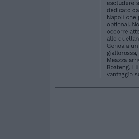
escludere s
dedicato da
Napoli che p
optional. N
occorre att
alle duellan
Genoa a un 
giallorossa,
Meazza arriv
Boateng, i 
vantaggio s