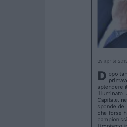
29 aprile 201
D
opo tan
primave
splendere i
illuminato 
Capitale, n
sponde del 
che forse h
campionissim
l'impianto i