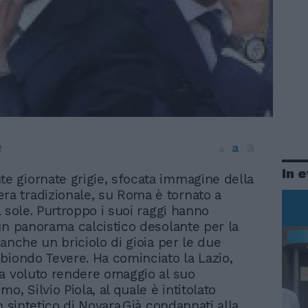
a
a
2
a
In 
te giornate grigie, sfocata immagine della
ra tradizionale, su Roma è tornato a
l sole. Purtroppo i suoi raggi hanno
un panorama calcistico desolante per la
eanche un briciolo di gioia per le due
biondo Tevere. Ha cominciato la Lazio,
a voluto rendere omaggio al suo
o, Silvio Piola, al quale è intitolato
n sintetico di Novara.Già condannati alla