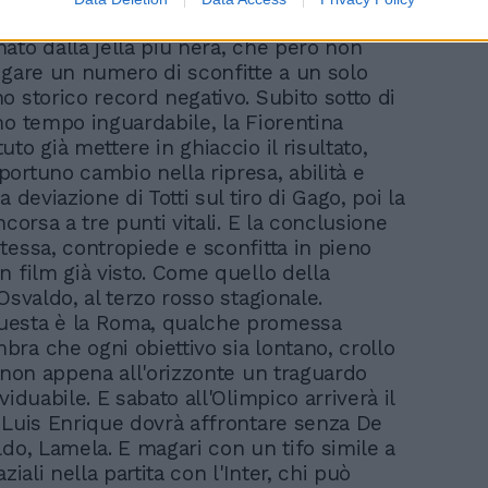
tà. Certo, il cammino della Roma è stato
ato dalla jella più nera, che però non
egare un numero di sconfitte a un solo
o storico record negativo. Subito sotto di
mo tempo inguardabile, la Fiorentina
to già mettere in ghiaccio il risultato,
ortuno cambio nella ripresa, abilità e
a deviazione di Totti sul tiro di Gago, poi la
ncorsa a tre punti vitali. E la conclusione
tessa, contropiede e sconfitta in pieno
n film già visto. Come quello della
Osvaldo, al terzo rosso stagionale.
esta è la Roma, qualche promessa
ra che ogni obiettivo sia lontano, crollo
e non appena all'orizzonte un traguardo
viduabile. E sabato all'Olimpico arriverà il
 Luis Enrique dovrà affrontare senza De
ldo, Lamela. E magari con un tifo simile a
aziali nella partita con l'Inter, chi può