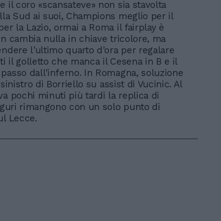
e il coro «scansateve» non sia stavolta
lla Sud ai suoi, Champions meglio per il
er la Lazio, ormai a Roma il fairplay è
on cambia nulla in chiave tricolore, ma
endere l'ultimo quarto d'ora per regalare
ti il golletto che manca il Cesena in B e il
passo dall'inferno. In Romagna, soluzione
 sinistro di Borriello su assist di Vucinic. Al
a pochi minuti più tardi la replica di
liguri rimangono con un solo punto di
ul Lecce.