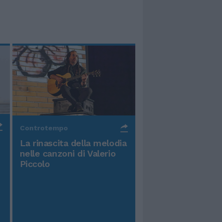
Controtempo
La rinascita della melodia
nelle canzoni di Valerio
Piccolo