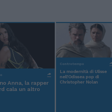
Controtempo
La modernità di Ulisse
po
nell'Odissea pop di
Christopher Nolan
o Anna, la rapper
rd cala un altro