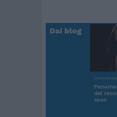
Dai blog
Controtem
Fenomen
dei reco
asso