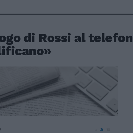
ogo di Rossi al telefo
lificano»
a
a
2
a