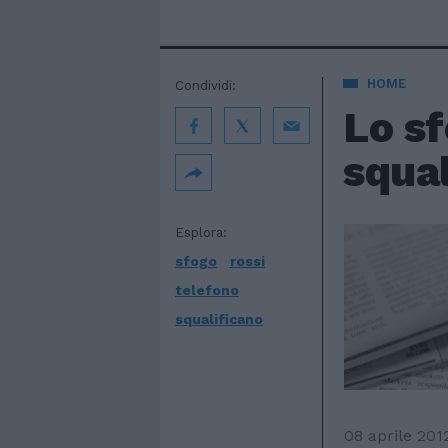
HOME
Condividi:
Lo sf
squa
Esplora:
sfogo
rossi
telefono
squalificano
08 aprile 201