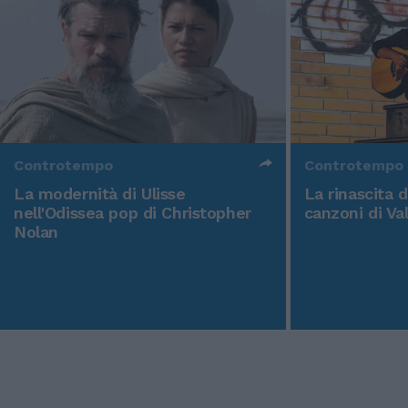
Controtempo
Controtempo
La modernità di Ulisse
La rinascita 
nell'Odissea pop di Christopher
canzoni di Va
Nolan