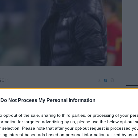
a
a
2011
a
In 
pico sfida tra due squadre di alta
ca, quella tra Lazio e Udinese. I
-
Do Not Process My Personal Information
i puntano a sorpassare i friulani al terzo
ampionato. I bianconeri con i tre punti
to opt-out of the sale, sharing to third parties, or processing of your per
bbero la Juventus capolista. Per la
formation for targeted advertising by us, please use the below opt-out s
r selection. Please note that after your opt-out request is processed y
eja in campo Bizzarri tra i pali, Diakitè,
eing interest-based ads based on personal information utilized by us or
 in difesa. Centrocampo a cinque con