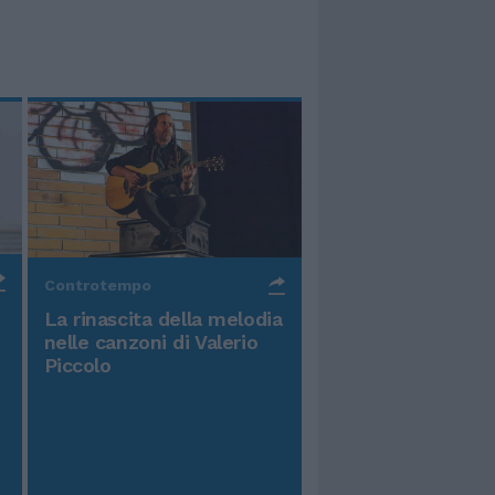
Controtempo
La rinascita della melodia
nelle canzoni di Valerio
Piccolo