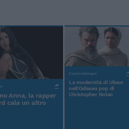
Controtempo
La modernità di Ulisse
po
nell'Odissea pop di
Christopher Nolan
o Anna, la rapper
rd cala un altro