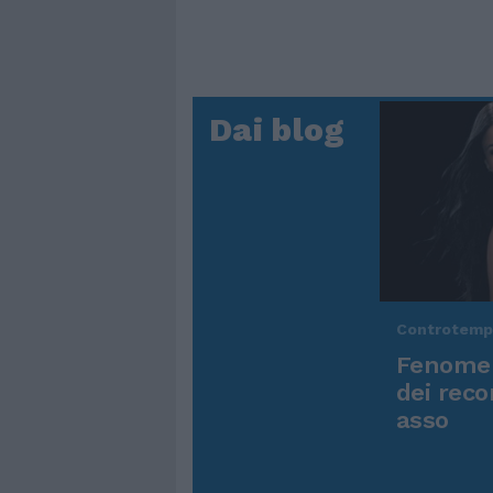
Dai blog
Controtem
Fenomen
dei reco
asso