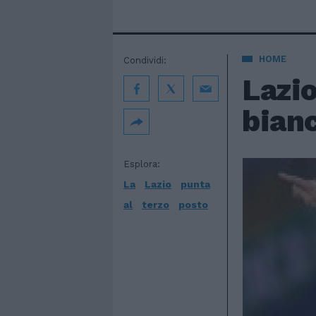
HOME
Condividi:
Lazio
bian
Esplora:
La
Lazio
punta
al
terzo
posto