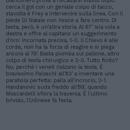
bianconero prova a riscattarsi subito dopo:
cerca il gol con un geniale colpo di tacco,
stavolta è Frey a intervenire sulla linea. Con il
piede Di Natale non riesce a fare centro. Di
testa, però, è un'altra storia. Al 67' Isla vola a
destra e offre al capitano un suggerimento
d'oro: incornata precisa, 1-0. Il Chievo è alle
corde, non ha la forza di reagire e si piega
ancora al 79'. Basta piomba sul pallone, altro
colpo di testa chirurgico e 2-0. Tutto finito?
No, perchè i veneti rialzano la testa. È
bravissimo Paloschi all'83' a inventare una
parabola perfetta: palla all'incrocio, 2-1.
Handanovic suda freddo all'89', quando
Moscardelli sfiora la traversa. È l'ultimo
brivido, l'Udinese fa festa.