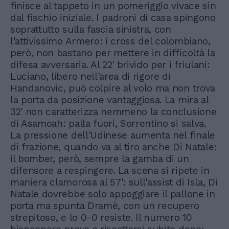
finisce al tappeto in un pomeriggio vivace sin
dal fischio iniziale. I padroni di casa spingono
soprattutto sulla fascia sinistra, con
l'attivissimo Armero: i cross del colombiano,
però, non bastano per mettere in difficoltà la
difesa avversaria. Al 22' brivido per i friulani:
Luciano, libero nell'area di rigore di
Handanovic, può colpire al volo ma non trova
la porta da posizione vantaggiosa. La mira al
32' non caratterizza nemmeno la conclusione
di Asamoah: palla fuori, Sorrentino si salva.
La pressione dell'Udinese aumenta nel finale
di frazione, quando va al tiro anche Di Natale:
il bomber, però, sempre la gamba di un
difensore a respingere. La scena si ripete in
maniera clamorosa al 57': sull'assist di Isla, Di
Natale dovrebbe solo appoggiare il pallone in
porta ma spunta Dramè, con un recupero
strepitoso, e lo 0-0 resiste. Il numero 10