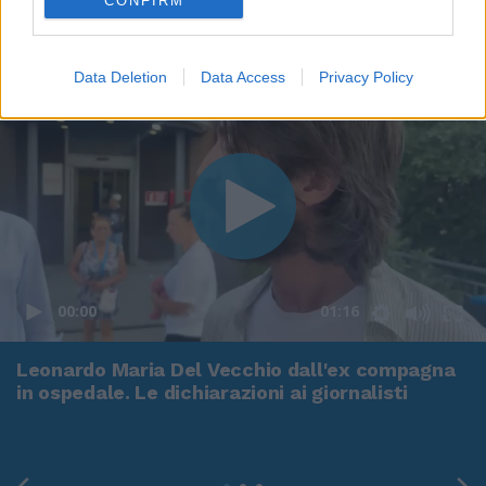
CONFIRM
Data Deletion
Data Access
Privacy Policy
00:00
01:16
Leonardo Maria Del Vecchio dall'ex compagna
in ospedale. Le dichiarazioni ai giornalisti