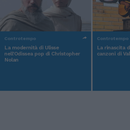
Controtempo
Controtempo
La modernità di Ulisse
La rinascita 
nell'Odissea pop di Christopher
canzoni di Va
Nolan